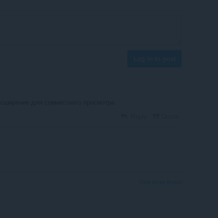
Log in to post
асширение для совместного просмотра
Reply
Quote
View forum thread