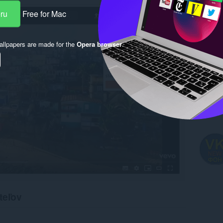
eru
Free for Mac
llpapers are made for the
Opera browser
.
teľov