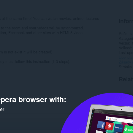
s at the same time! You can watch movies, anime, lectures
Infor
n to the room and your videos will be synchronized.
ion, Facebook and other sites with HTML5 video.
Počet st
Kategór
Verzia
Veľkosť
is not exist it will be created)
Last up
Licencia
y must follow this instruction (1-3 steps).
Zásady 
Stránka
Rela
pera browser with:
ker