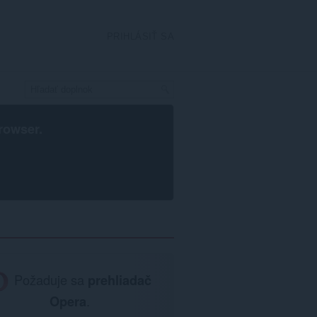
PRIHLÁSIŤ SA
rowser
.
Požaduje sa
prehliadač
Opera
.