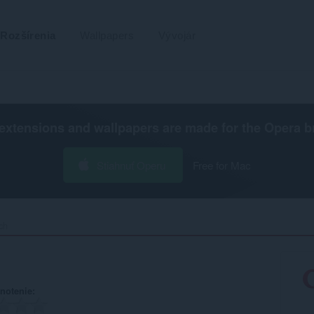
Rozšírenia
Wallpapers
Vývojár
extensions and wallpapers are made for the
Opera b
Stiahnuť Operu
Free for Mac
h‎
notenie