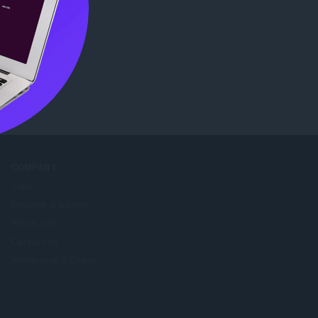
e
.
COMPANY
Jobs
Become a partner
Press info
Contact us
Informácie o Opere