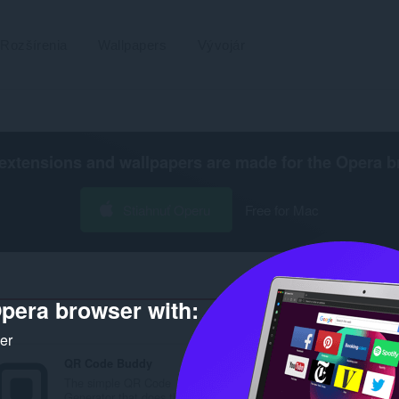
Rozšírenia
Wallpapers
Vývojár
extensions and wallpapers are made for the
Opera b
Stiahnuť Operu
Free for Mac
pera browser with:
Počet výs
ker
QR Code Buddy
The simple QR Code
Generator that does th...