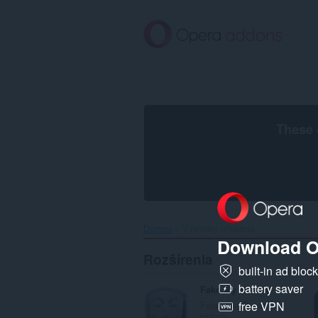
Preskočiť
na
hlavný
obsah
These 
Domov
Výsledky hľadania
Download O
Rozšírenia
built-in ad bloc
battery saver
Fake My History
Fake your Browser
free VPN
History