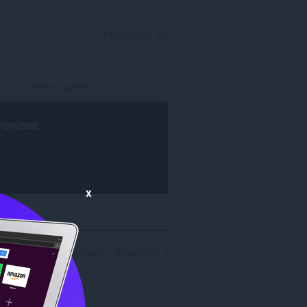
PRIHLÁSIŤ SA
rowser
.
x
ledkov hľadania pre vývojára JMcrafter26: 2