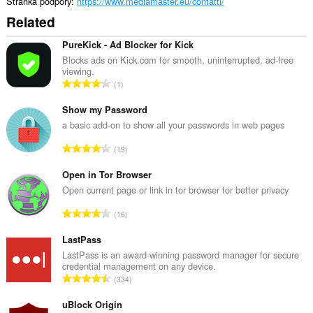
Stránka podpory
https://www.mediamaster.eu/contatti/
Related
PureKick - Ad Blocker for Kick
Blocks ads on Kick.com for smooth, uninterrupted, ad-free
viewing.
C
1
e
l
Show my Password
k
a basic add-on to show all your passwords in web pages
o
C
19
v
e
ý
l
Open in Tor Browser
p
k
Open current page or link in tor browser for better privacy
o
o
č
C
16
v
e
e
ý
t
l
LastPass
p
h
k
LastPass is an award-winning password manager for secure
o
o
credential management on any device.
o
č
C
d
334
v
e
e
n
ý
t
l
uBlock Origin
o
p