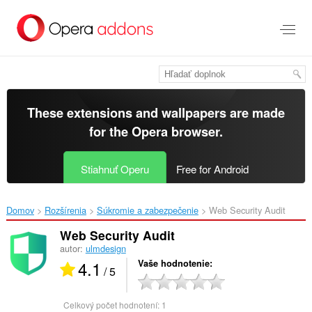
Preskočiť
na
hlavný
obsah
These extensions and wallpapers are made
for the
Opera browser
.
Stiahnuť Operu
Free for Android
Domov
Rozšírenia
Súkromie a zabezpečenie
Web Security Audit‎
Web Security Audit
autor:
ulmdesign
4.1
Vaše hodnotenie
/ 5
Celkový počet hodnotení:
1