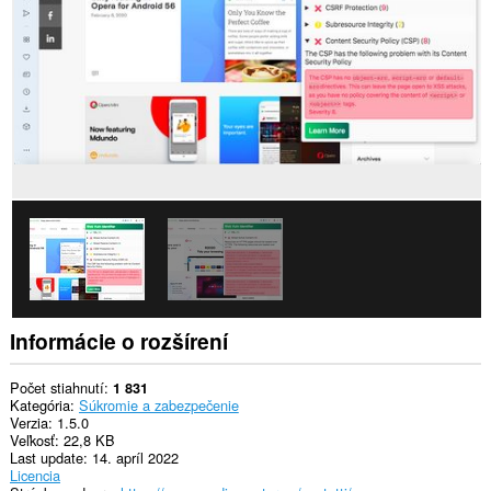
stránkach.
Toto
rozšírenie
má
prístup
k
vašim
listom
a
aktivite
prehliadania.
Informácie o rozšírení
Počet stiahnutí
1 831
Kategória
Súkromie a zabezpečenie
Verzia
1.5.0
Veľkosť
22,8 KB
Last update
14. apríl 2022
Licencia