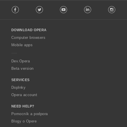
F
:
Facebook
Twitter
Youtube
LinkedIn
Instag
o
l
l
o
DOWNLOAD OPERA
w
O
Computer browsers
p
Mobile apps
e
r
a
Dev.Opera
Beta version
SERVICES
Doplnky
Opera account
NEED HELP?
Pomocník a podpora
Blogy o Opere