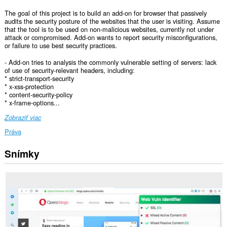
The goal of this project is to build an add-on for browser that passively
audits the security posture of the websites that the user is visiting. Assume
that the tool is to be used on non-malicious websites, currently not under
attack or compromised. Add-on wants to report security misconfigurations,
or failure to use best security practices.
- Add-on tries to analysis the commonly vulnerable setting of servers: lack
of use of security-relevant headers, including:
* strict-transport-security
* x-xss-protection
* content-security-policy
* x-frame-options...
Zobraziť viac
Práva
Snímky
Toto
rozšírenie
má
prístup
k
vašim
dátam
na
všetkých
webových