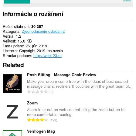
Informácie o rozšírení
Počet stiahnutí
30 357
Kategória
Zjednodušenie ovládania
Verzia
1.2
Veľkosť
15,0 KB
Last update
26. jún 2019
Licencia
Copyright 2019 tns-russia
Stránka podpory
http://web123.ru
Related
Posh Sitting - Massage Chair Review
Make your dream come true with the ideas of best created
massage chairs, recliners & couches with the great team of...
C
0
e
l
Zoom
k
Zoom in or out on web content using the zoom button for
more comfortable reading.
o
C
193
v
e
ý
l
Vermogen Mag
p