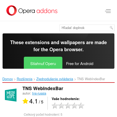
Preskočiť
na
hlavný
obsah
These extensions and wallpapers are made
for the
Opera browser
.
Stiahnuť Operu
Free for Android
Domov
Rozšírenia
Zjednodušenie ovládania
TNS WebIndexBar‎
TNS WebIndexBar
autor:
tns-russia
4.1
Vaše hodnotenie
/ 5
Celkový počet hodnotení:
5