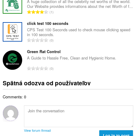
k
A huge collection of all the celebrity net worths of the world.
o
Our Website provides informations about the net Worth of f...
o
č
C
1
v
e
e
ý
t
l
click test 100 seconds
p
h
k
CPS Test 100 Seconds used to check mouse clicking speed
o
o
in 100 seconds.
o
č
C
d
0
v
e
e
n
ý
t
l
Green Rat Control
o
p
h
k
t
A Guide to Hassle Free, Clean and Hygienic Home.
o
o
o
e
č
C
d
0
v
n
e
e
n
ý
í
t
l
o
Spätná odozva od používateľov
p
:
h
k
t
o
o
o
e
č
d
Comments: 0
v
n
e
n
ý
í
t
o
p
:
h
t
o
o
e
č
d
n
e
n
View forum thread
í
t
Log in to post