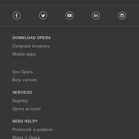
F
Facebook
Twitter
Youtube
LinkedIn
Instag
o
l
l
o
DOWNLOAD OPERA
w
O
Computer browsers
p
Mobile apps
e
r
a
Dev.Opera
Beta version
SERVICES
Doplnky
Opera account
NEED HELP?
Pomocník a podpora
Blogy o Opere