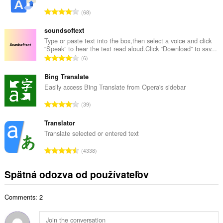
o
C
68
v
e
ý
l
soundsoftext
p
k
Type or paste text into the box,then select a voice and click
o
“Speak” to hear the text read aloud.Click “Download” to sav...
o
č
C
6
v
e
e
ý
t
l
Bing Translate
p
h
k
Easily access Bing Translate from Opera's sidebar
o
o
o
č
C
d
39
v
e
e
n
ý
t
l
Translator
o
p
h
k
t
Translate selected or entered text
o
o
o
e
č
C
d
4338
v
n
e
e
n
ý
í
t
l
o
Spätná odozva od používateľov
p
:
h
k
t
o
o
o
e
č
d
Comments: 2
v
n
e
n
ý
í
t
o
p
:
h