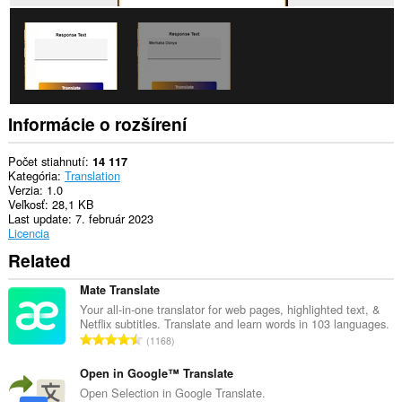
Informácie o rozšírení
Počet stiahnutí
14 117
Kategória
Translation
Verzia
1.0
Veľkosť
28,1 KB
Last update
7. február 2023
Licencia
Related
Mate Translate
Your all-in-one translator for web pages, highlighted text, &
Netflix subtitles. Translate and learn words in 103 languages.
C
1168
e
l
Open in Google™ Translate
k
Open Selection in Google Translate.