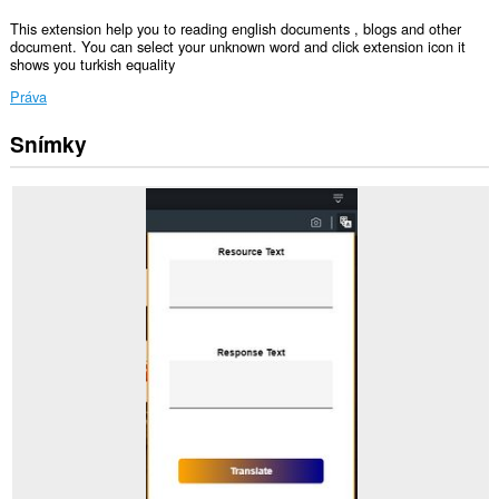
This extension help you to reading english documents , blogs and other
document. You can select your unknown word and click extension icon it
shows you turkish equality
Práva
Snímky
Toto
rozšírenie
má
prístup
k
vašim
dátam
na
všetkých
webových
stránkach.