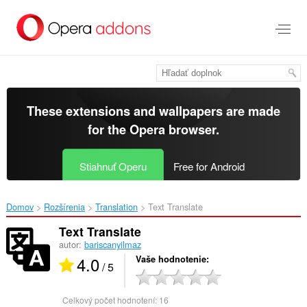
Preskočiť
na
hlavný
obsah
These extensions and wallpapers are made
for the
Opera browser
.
Stiahnuť Operu
Free for Android
Domov
Rozšírenia
Translation
Text Translate‎
Text Translate
autor:
bariscanyilmaz
4.0
Vaše hodnotenie
/ 5
Celkový počet hodnotení:
16