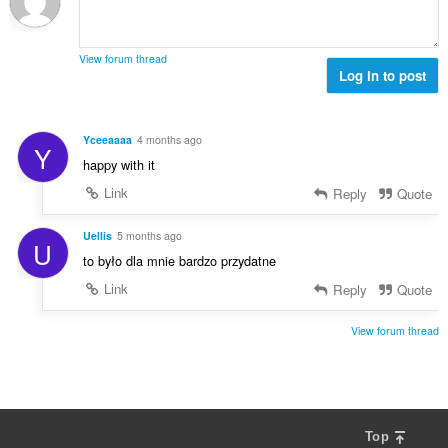
t
o
o
e
č
d
n
e
n
View forum thread
í
t
Log in to post
o
:
h
t
o
e
d
n
Yceeaaaa
4 months ago
Y
n
í
happy with it
o
:
t
Link
Reply
Quote
e
n
Uellis
5 months ago
U
í
to było dla mnie bardzo przydatne
:
Link
Reply
Quote
View forum thread
Top