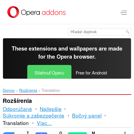
Preskočiť
na
hlavný
obsah
These extensions and wallpapers are made
for the
Opera browser
.
Stiahnuť Operu
Free for Android
Domov
Rozšírenia
Translation
Rozšírenia
Odporúčané
Najlepšie
Súkromie a zabezpečenie
Bočný panel
Triedenie
Translation
Viac...
a
Translator
Google Translate
Mate Translate
ImTranslator: Translator, Dictionary, TTS