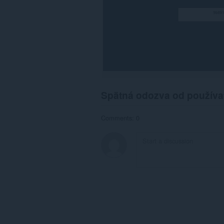
na
niektorých
webových
stránkach.
Spätná odozva od používa
Comments: 0