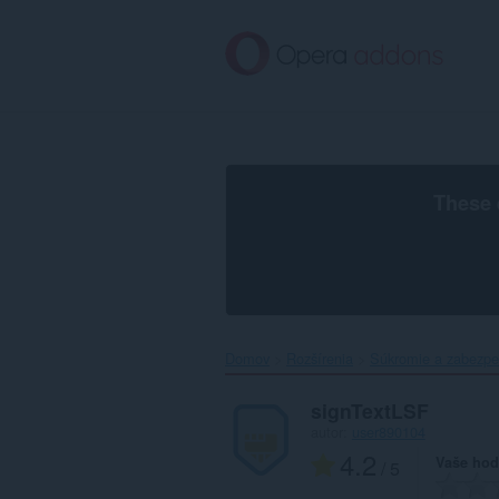
Preskočiť
na
hlavný
obsah
These 
Domov
Rozšírenia
Súkromie a zabezpe
signTextLSF
autor:
user890104
4.2
Vaše hod
/ 5