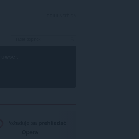
PRIHLÁSIŤ SA
rowser
.
Požaduje sa
prehliadač
Opera
.