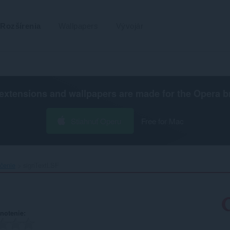
Rozšírenia
Wallpapers
Vývojár
extensions and wallpapers are made for the
Opera b
Stiahnuť Operu
Free for Mac
čenie
signTextLSF‎
notenie