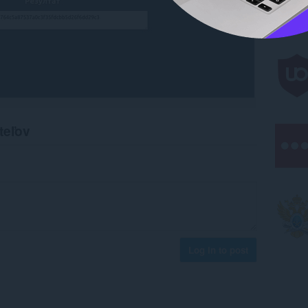
teľov
Log in to post