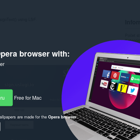
signText() using LSF.
Infor
Počet st
Kategór
Verzia
Veľkosť
pera browser with:
Last up
Licencia
ker
Webová l
Stránka
Stránka
Rela
eru
Free for Mac
llpapers are made for the
Opera browser
.