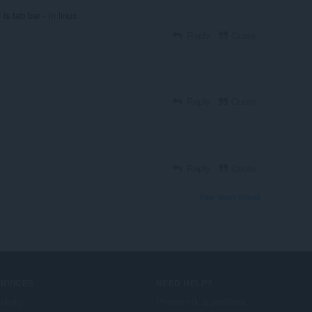
s tab bar - in linux
Reply
Quote
Reply
Quote
Reply
Quote
View forum thread
ERVICES
NEED HELP?
plnky
Pomocník a podpora