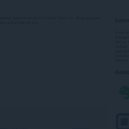
wheel gestures similar to those in Opera 12. These gestures
Infor
bs, and shows link text.
Počet st
Kategór
Verzia
Veľkosť
Last up
Licencia
Stránka
Rela