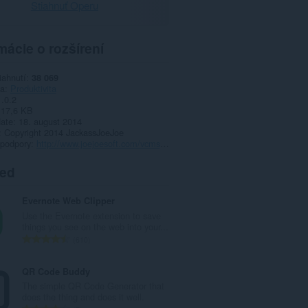
Stiahnuť Operu
mácie o rozšírení
iahnutí
38 069
ia
Produktivita
1.0.2
17,6 KB
date
18. august 2014
Copyright 2014 JackassJoeJoe
 podpory
http://www.joejoesoft.com/vcms/158/
ted
Evernote Web Clipper
Use the Evernote extension to save
things you see on the web into your...
C
610
e
l
QR Code Buddy
k
The simple QR Code Generator that
o
does the thing and does it well.
v