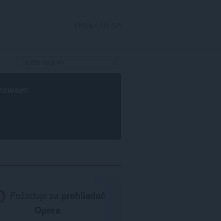
PRIHLÁSIŤ SA
rowser
.
Požaduje sa
prehliadač
Opera
.