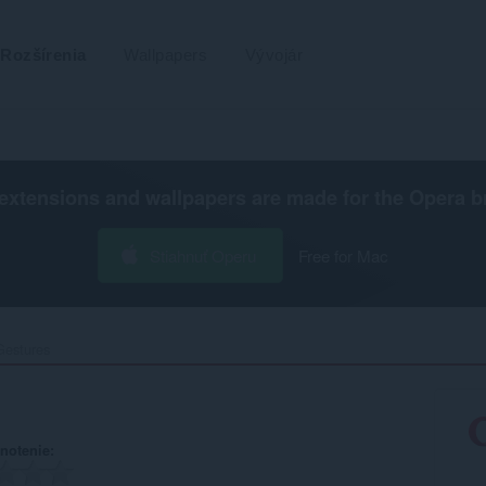
Rozšírenia
Wallpapers
Vývojár
extensions and wallpapers are made for the
Opera b
Stiahnuť Operu
Free for Mac
estures‎
notenie