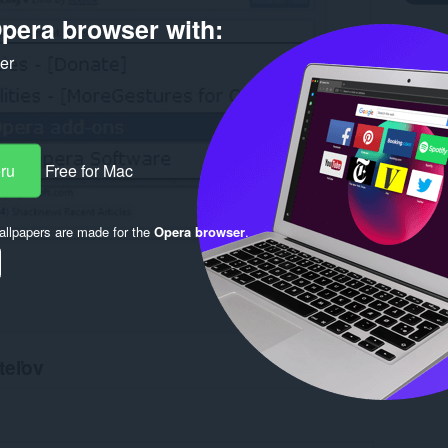
pera browser with:
ker
eru
Free for Mac
llpapers are made for the
Opera browser
.
teľov