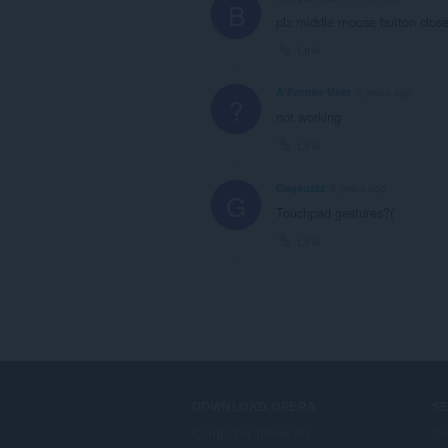
B
plz middle mouse button close i
Link
A Former User
6 years ago
?
not working
Link
Gagauzzz
6 years ago
G
Touchpad gestures?(
Link
DOWNLOAD OPERA
S
Computer browsers
Do