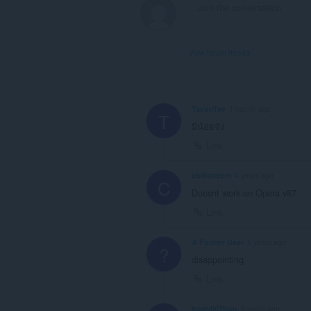
View forum thread
TavonTee
1 month ago
T
มีน้อยจัง
Link
chillstreem
4 years ago
C
Doesnt work on Opera v87
Link
A Former User
5 years ago
?
disappointing
Link
body007hun
6 years ago