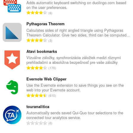
Adds automatic keyboard switching on duolingo.com based
on the user preferences.
C
6
e
l
Pythagoras Theorem
k
Calculates sides of right angled triangle using Pythagoras
Theorem Calculator. Give two sides, third can be computed...
o
C
3
v
e
ý
l
Atavi bookmarks
p
k
Vizuálne záložky, synchronizácia záložiek medzi rôznymi
o
prehliadačmi a absolútna bezpečnosť pre vaše záložky
o
č
C
170
v
e
e
ý
t
l
Evernote Web Clipper
p
h
k
Use the Evernote extension to save things you see on the
o
o
web into your Evernote account.
o
č
C
d
610
v
e
e
n
ý
t
l
touranalitica
o
p
h
k
t
Automatically sends saved Qui-Quo tour selections to the
o
o
connected tour analytics service.
o
e
č
C
d
0
v
n
e
e
n
ý
í
t