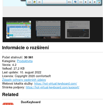
k
vašim
dátam
na
niektorých
webových
stránkach.
Toto
rozšírenie
má
prístup
k
Informácie o rozšírení
vašim
listom
a
Počet stiahnutí
30 561
aktivite
Kategória
Produktivita
prehliadania.
Verzia
4.2
Veľkosť
27,2 KB
Last update
10. august 2022
Licencia
Copyright 2020 comfortsoft
Zásady ochrany osobných údajov
Webová lokalita služby
https://hot-virtual-keyboard.com/
Stránka podpory
https://hot-virtual-keyboard.com/support/
Related
DuoKeyboard