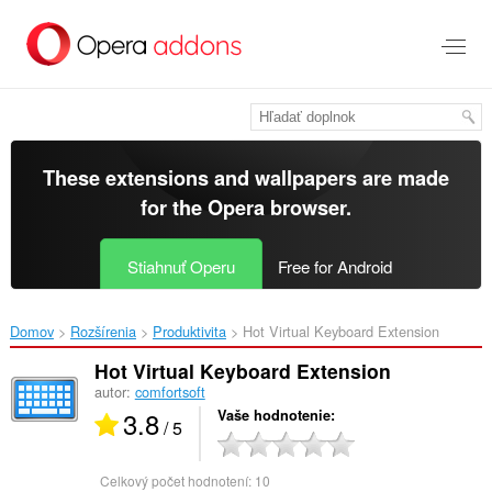
Preskočiť
na
hlavný
obsah
These extensions and wallpapers are made
for the
Opera browser
.
Stiahnuť Operu
Free for Android
Domov
Rozšírenia
Produktivita
Hot Virtual Keyboard Extension‎
Hot Virtual Keyboard Extension
autor:
comfortsoft
3.8
Vaše hodnotenie
/ 5
Celkový počet hodnotení:
10