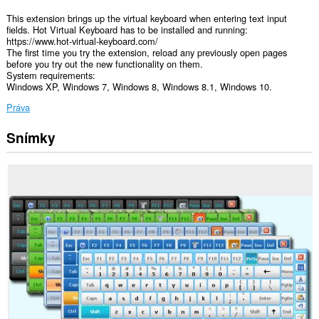
This extension brings up the virtual keyboard when entering text input
fields. Hot Virtual Keyboard has to be installed and running:
https://www.hot-virtual-keyboard.com/
The first time you try the extension, reload any previously open pages
before you try out the new functionality on them.
System requirements:
Windows XP, Windows 7, Windows 8, Windows 8.1, Windows 10.
Práva
Snímky
Toto
rozšírenie
má
prístup
k
vašim
dátam
na
všetkých
webových
stránkach.
Toto
rozšírenie
má
prístup