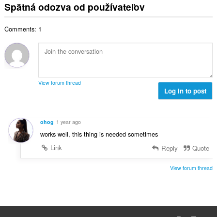
l
o
Spätná odozva od používateľov
p
:
h
k
t
o
o
o
e
č
d
Comments: 1
v
n
e
n
ý
í
t
o
p
:
h
t
o
o
e
č
d
n
e
n
View forum thread
í
t
Log in to post
o
:
h
t
o
e
d
n
ohog
1 year ago
n
í
works well, this thing is needed sometimes
o
:
t
Link
Reply
Quote
e
n
View forum thread
í
: