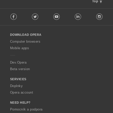
Top
F
Facebook
Twitter
Youtube
LinkedIn
Instag
o
l
l
o
DOWNLOAD OPERA
w
O
Computer browsers
p
Mobile apps
e
r
a
Dev.Opera
Beta version
SERVICES
Doplnky
Opera account
NEED HELP?
Pomocník a podpora