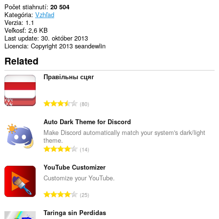
Počet stiahnutí
20 504
Kategória
Vzhľad
Verzia
1.1
Veľkosť
2,6 KB
Last update
30. október 2013
Licencia
Copyright 2013 seandewlin
Related
Правільны сцяг
C
80
e
l
Auto Dark Theme for Discord
k
Make Discord automatically match your system's dark/light
theme.
o
C
14
v
e
ý
l
YouTube Customizer
p
k
Customize your YouTube.
o
o
č
C
25
v
e
e
ý
t
l
Taringa sin Perdidas
p