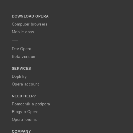
l
o
DOWNLOAD OPERA
w
O
Computer browsers
p
Mobile apps
e
r
a
Dev.Opera
Beta version
SERVICES
Doplnky
Opera account
NEED HELP?
Pomocník a podpora
Blogy o Opere
Opera forums
COMPANY