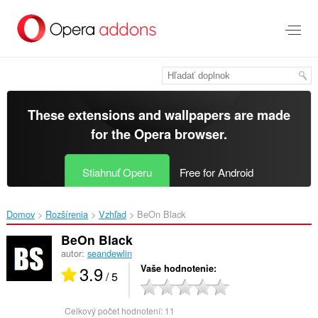
Preskočiť
na
hlavný
obsah
These extensions and wallpapers are made
for the
Opera browser
.
Stiahnuť Operu
Free for Android
Domov
Rozšírenia
Vzhľad
BeOn Black‎
BeOn Black
autor:
seandewlin
3.9
Vaše hodnotenie
/ 5
Celkový počet hodnotení:
11