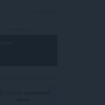
PRIHLÁSIŤ SA
rowser
.
Požaduje sa
prehliadač
Opera
.