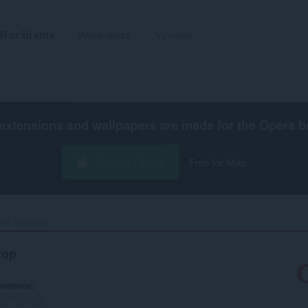
Rozšírenia
Wallpapers
Vývojár
extensions and wallpapers are made for the
Opera b
Stiahnuť Operu
Free for Mac
k Desktop‎
top
notenie