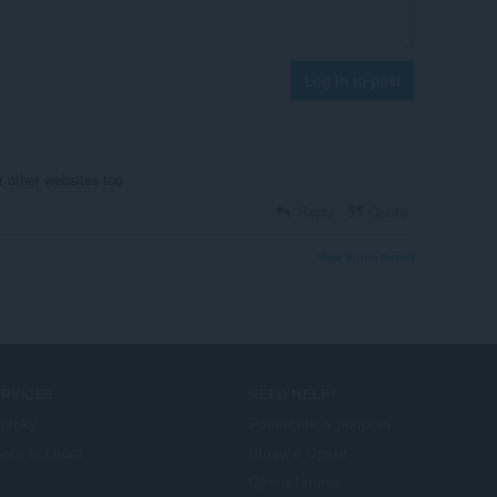
Log in to post
 other websites too
Reply
Quote
View forum thread
ERVICES
NEED HELP?
plnky
Pomocník a podpora
era account
Blogy o Opere
Opera forums