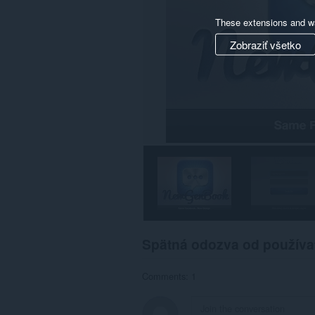
These extensions and wa
Zobraziť všetko
Spätná odozva od používa
Comments: 1