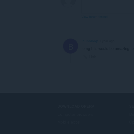
View forum thread
bunniboy
1 year ago
B
omg this would be amazing for
Link
DOWNLOAD OPERA
S
Computer browsers
Do
Mobile apps
Op