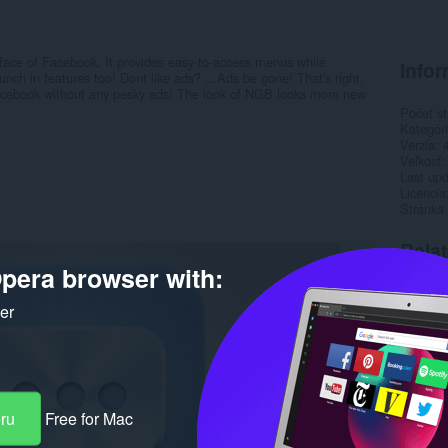
ace of Facebook. It provides easy-to-access menus while
Infor
ch in features too! Dont like ads? ...Ads be gone! That's right,
cebook without any pesky ads! The look of NGB looks more new
Počet st
Kategór
Verzia
Veľkosť
Last up
Licencia
Stránka
Rela
pera browser with:
ker
eru
Free for Mac