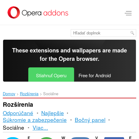
Preskočiť
na
hlavný
obsah
These extensions and wallpapers are made
for the
Opera browser
.
Stiahnuť Operu
Free for Android
Domov
Rozšírenia
Sociálne
Rozšírenia
Odporúčané
Najlepšie
Súkromie a zabezpečenie
Bočný panel
Triedenie
Sociálne
Viac...
a
Facebook Messenger
WhatsApp
VKontakte
Facebook Opera Sidebar