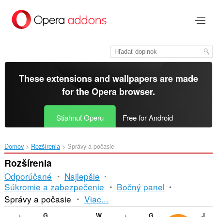
Preskočiť
na
hlavný
obsah
These extensions and wallpapers are made
for the
Opera browser
.
Stiahnuť Operu
Free for Android
Domov
Rozšírenia
Správy a počasie
Rozšírenia
Odporúčané
Najlepšie
Súkromie a zabezpečenie
Bočný panel
Triedenie
Správy a počasie
Viac...
a
Gismeteo
Weather
Gismeteo weather forecast in speed-dial
Just Bitcoin Ticker PRO