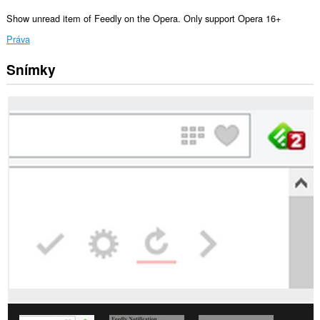
Show unread item of Feedly on the Opera. Only support Opera 16+
Práva
Snímky
Toto
rozšírenie
má
prístup
k
vašim
dátam
na
niektorých
webových
stránkach.
Toto
rozšírenie
má
prístup
k
vašim
listom
a
aktivite
prehliadania.