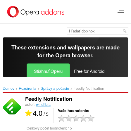
Preskočiť
na
hlavný
obsah
These extensions and wallpapers are made
for the
Opera browser
.
Stiahnuť Operu
Free for Android
Domov
Rozšírenia
Správy a počasie
Feedly Notification‎
Feedly Notification
autor:
windlibra
4.0
Vaše hodnotenie
/ 5
Celkový počet hodnotení:
15