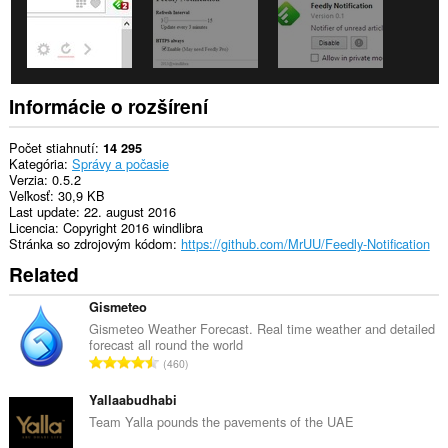
Informácie o rozšírení
Počet stiahnutí
14 295
Kategória
Správy a počasie
Verzia
0.5.2
Veľkosť
30,9 KB
Last update
22. august 2016
Licencia
Copyright 2016 windlibra
Stránka so zdrojovým kódom
https://github.com/MrUU/Feedly-Notification
Related
Gismeteo
Gismeteo Weather Forecast. Real time weather and detailed
forecast all round the world
C
460
e
l
Yallaabudhabi
k
Team Yalla pounds the pavements of the UAE
o