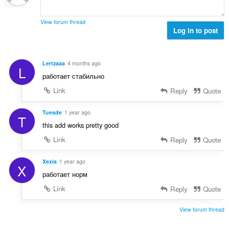
o
e
č
d
n
e
n
View forum thread
í
t
Log in to post
o
:
h
t
o
e
d
n
Lertzaaa
4 months ago
L
n
í
работает стабильно
o
:
t
Link
Reply
Quote
e
n
Tuesde
1 year ago
T
í
this add works pretty good
:
Link
Reply
Quote
Xexia
1 year ago
X
работает норм
Link
Reply
Quote
View forum thread