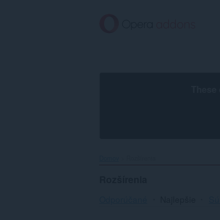
Preskočiť
na
hlavný
obsah
These 
Domov
Rozšírenia
Rozšírenia
Odporúčané
Najlepšie
Sú