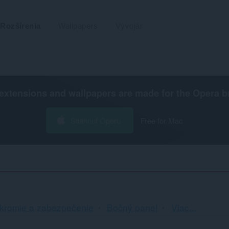
Rozšírenia
Wallpapers
Vývojár
extensions and wallpapers are made for the
Opera b
Stiahnuť Operu
Free for Mac
Triedenie
kromie a zabezpečenie
Bočný panel
Viac...
a