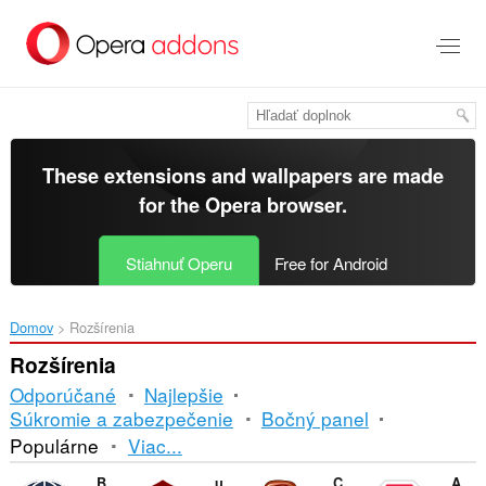
Preskočiť
na
hlavný
obsah
These extensions and wallpapers are made
for the
Opera browser
.
Stiahnuť Operu
Free for Android
Domov
Rozšírenia
Rozšírenia
Odporúčané
Najlepšie
Súkromie a zabezpečenie
Bočný panel
Triedenie
Populárne
Viac...
a
Browsec VPN
uBlock Origin
CryptoPro Extension for CAdES Browser Plug-in
Adblock Plus