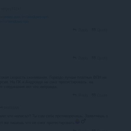
sergey12341
/browsec.com/en/windows-vpn
om/ru/windows-vpn
Reply
Quote
Reply
Quote
сокая скорость скачивания. Гораздо лучше платных ВПН на
рсия. На ПК и Андроиде не смог протестировать. на
т соединения нет что неправда.
Reply
Quote
N0RMAN
нял что написал? Ты сам себе противоречишь. Заявляешь о
ут же пишешь что не смог протестировать
Reply
Quote