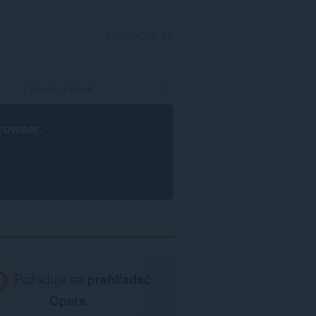
PRIHLÁSIŤ SA
rowser
.
Požaduje sa
prehliadač
Opera
.