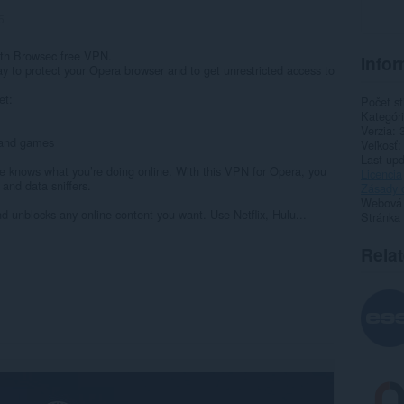
5
ith Browsec free VPN.
Infor
 to protect your Opera browser and to get unrestricted access to
et:
Počet st
Kategór
Verzia
, and games
Veľkosť
Last up
one knows what you’re doing online. With this VPN for Opera, you
Licencia
 and data sniffers.
Zásady 
Webová l
d unblocks any online content you want. Use Netflix, Hulu...
Stránka
Rela