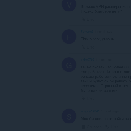
V
Browsec VPN расширение на
Яндекс браузере нету?
Link
Ferrum2
1 month ago
F
This is best, guys 🧵
Link
grim0707
1 month ago
G
зачем писать что более 600
еле работает Литва и отчас
раньше работали отлично п
таки и будут ли он решать 
проблемы. Странный ответ. 
было или их решали.
Link
sergey12341
1 month ago
S
Мне бы еще на пк найти не 
Collapse
Link