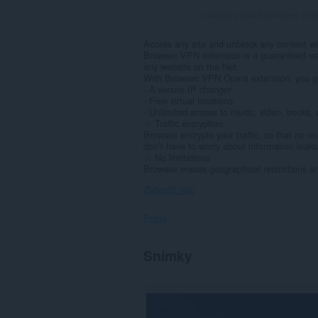
Celkový počet hodnotení:
229
Access any site and unblock any content w
Browsec VPN extension is a guaranteed way
any website on the Net.
With Browsec VPN Opera extension, you g
- A secure IP changer
- Free virtual locations
- Unlimited access to music, video, books
☆ Traffic encryption
Browsec encrypts your traffic, so that no 
don’t have to worry about information leaks
☆ No limitations
Browsec erases geographical restrictions an
Zobraziť viac
Práva
Toto
Snímky
rozšírenie
má
prístup
k
vašim
dátam