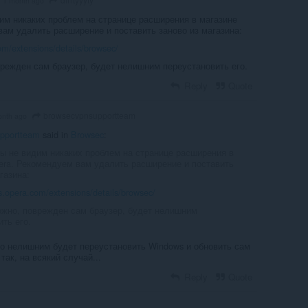
1 month ago
м никаких проблем на странице расширения в магазине
вам удалить расширение и поставить заново из магазина:
om/extensions/details/browsec/
врежден сам браузер, будет нелишним переустановить его.
Reply
Quote
browsecvpnsupportteam
onth ago
pportteam
said in
Browsec
:
 не видим никаких проблем на странице расширения в
era. Рекомендуем вам удалить расширение и поставить
газина:
s.opera.com/extensions/details/browsec/
ожно, поврежден сам браузер, будет нелишним
ть его.
о нелишним будет переустановить Windows и обновить сам
так, на всякий случай...
Reply
Quote