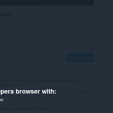
teľov
Log in to post
табильно после запуска, однако надо ему помочь и
ждый раз. like
pera browser with:
Reply
Quote
ker
вки и опробывания VPN и Operaa.