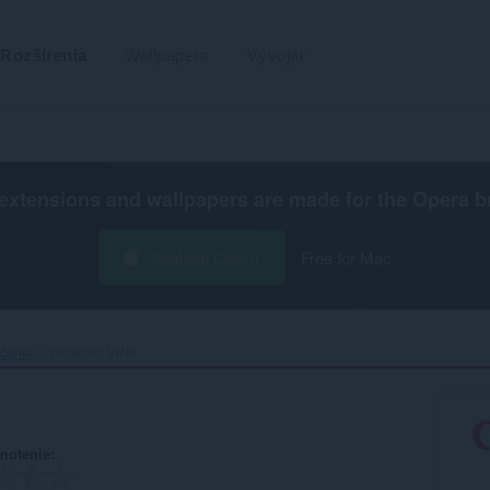
Rozšírenia
Wallpapers
Vývojár
extensions and wallpapers are made for the
Opera b
Stiahnuť Operu
Free for Mac
čenie
Browsec VPN‎
notenie