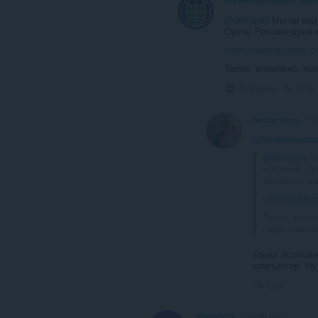
browsecvpnsupportteam
@dirrtyyyty
Мы не види
Opera. Рекомендуем 
https://addons.opera.c
Также, возможно, по
Collapse
Link
SemSemSem
1 m
@browsecvpnsu
@dirrtyyyty
Мы
магазине Op
заново из ма
https://addon
Также, возм
переустанови
Также возможн
компьютер. Ну 
Link
Vitaliy2026
1 month ago