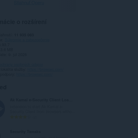
Stiahnuť Operu
mácie o rozšírení
iahnutí
11 935 083
ia
Súkromie a zabezpečenie
3.93.7
3,6 MB
date
9. júl 2026
ochrany osobných údajov
okalita služby
https://browsec.com/
 podpory
https://browsec.com/
ted
Ak Kamal e-Security Client Loader
extension to start Ak Kamal e-
Security Client from browsers witho...
C
2
e
l
Security Tweaks
k
Improve your security and browse