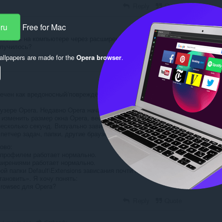
Reply
Quote
eru
Free for Mac
аботать на компьютере через расширение. Пробовал разные
случилось?
llpapers are made for the
Opera browser
.
Reply
Quote
ечен как вредоносный/повреждённый и вызывает зависания
узере Opera. Недавно Opera начала сильно зависать: когда
 изменить размер окна Opera, весь интерфейс Windows
несколько секунд. Визуально зависают и другие открытые
петчер задач, папки, другие браузеры.
ово:
 профилем работает нормально.
ширениями работает нормально.
й папки Default\Extensions зависания почти прекратились.
ановить». Я хочу понять:
Browsec для Opera?
Reply
Quote
dirrtyyyty