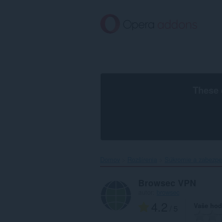
Preskočiť
na
hlavný
obsah
These 
Domov
Rozšírenia
Súkromie a zabezpe
Browsec VPN
autor:
browsec
4.2
Vaše hod
/ 5