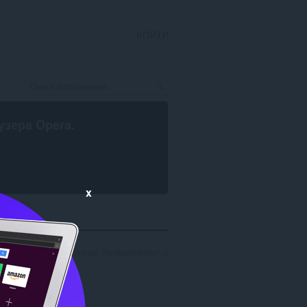
ВОЙТИ
узера Opera
.
x
ска по разработчику 'iiwebsolutuins': 2