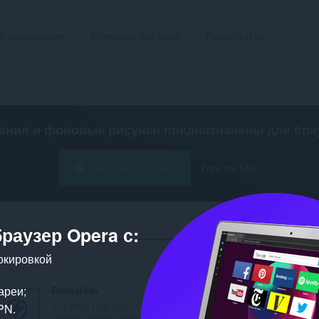
Расширения
Фоновые рисунки
Разработка
ения и фоновые рисунки предназначены для
бра
Загрузить Opera
Free for Mac
браузер Opera с:
окировкой
Число результатов пои
ареи;
EridesHub
At Erides Hub, we
PN.
provide honest, unbias...