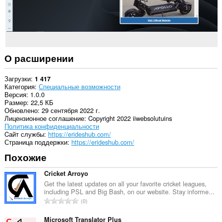
О расширении
Загрузки
1 417
Категория
Специальные возможности
Версия
1.0.0
Размер
22,5 КБ
Обновлено
29 сентября 2022 г.
Лицензионное соглашение
Copyright 2022 iiwebsolutuins
Политика конфиденциальности
Cайт службы
https://erideshub.com/
Страница поддержки
https://erideshub.com/
Похожие
Cricket Arroyo
Get the latest updates on all your favorite cricket leagues,
including PSL and Big Bash, on our website. Stay informe...
В
0
с
е
Microsoft Translator Plus