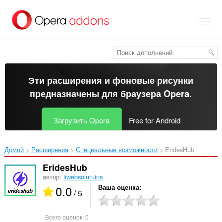
Пропустить
и
перейти
далее
Эти расширения и фоновые рисунки
предназначены для
браузера Opera
.
Загрузить Opera
Free for Android
Домой
Расширения
Специальные возможности
EridesHub‎
EridesHub
автор:
iiwebsolutuins
0.0
Ваша оценка
/ 5
Всего оценок:
0