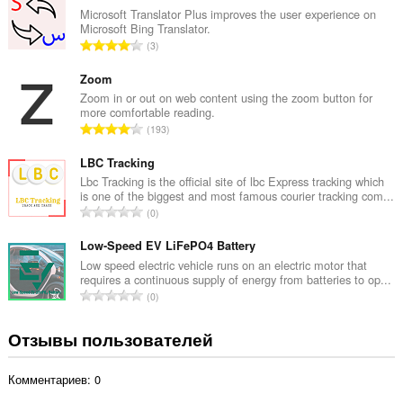
г
Microsoft Translator Plus improves the user experience on
Microsoft Bing Translator.
о
В
3
о
с
ц
е
Zoom
е
г
Zoom in or out on web content using the zoom button for
н
more comfortable reading.
о
о
В
193
о
к
с
ц
:
е
LBC Tracking
е
г
Lbc Tracking is the official site of lbc Express tracking which
н
is one of the biggest and most famous courier tracking com...
о
о
В
0
о
к
с
ц
:
е
Low-Speed EV LiFePO4 Battery
е
г
Low speed electric vehicle runs on an electric motor that
н
requires a continuous supply of energy from batteries to op...
о
о
В
0
о
к
с
ц
:
е
Отзывы пользователей
е
г
н
о
о
Комментариев: 0
о
к
ц