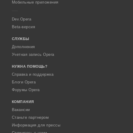
Мобильные приложения
e
r
a
Dev.Opera
Beta-версия
СЛУЖБЫ
Дополнения
Учетная запись Opera
НУЖНА ПОМОЩЬ?
Справка и поддержка
Блоги Opera
Форумы Opera
КОМПАНИЯ
Вакансии
Станьте партнером
Информация для прессы
Свяжитесь с нами