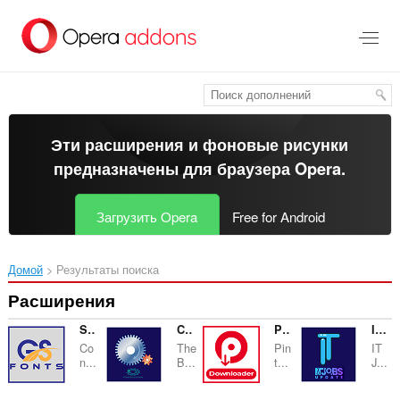
Пропустить
и
перейти
далее
Эти расширения и фоновые рисунки
предназначены для
браузера Opera
.
Загрузить Opera
Free for Android
Домой
Результаты поиска
Расширения
Stylish Name Generator
Convertzen
Pinterest Video Download Helper
IT JOBS UPDATES
Co
The
Pin
IT
n...
B...
t...
J...