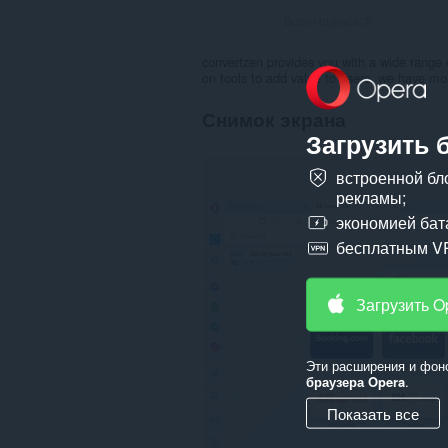
Всего оценок:
2
convertzen provides you with a wide range 
on tools to add value to users. we have mo
Снимок экрана
Загрузить 
встроенной бл
рекламы;
экономией бат
бесплатным V
Загрузить O
Эти расширения и фон
браузера Opera
.
Показать все