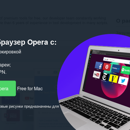
of premium tools for free. our developer team constantly working
О ра
re than 6 years of experience in tool development in many scripts.
Загрузк
Категор
браузер Opera с:
Версия
Размер
окировкой
Обновл
Лиценз
Полити
ареи;
Cайт с
Страни
PN.
Пох
pera
Free for Mac
овые рисунки предназначены для