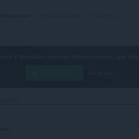
Расширения
Фоновые рисунки
Разработка
ения и фоновые рисунки предназначены для
бра
Загрузить Opera
Free for Mac
зможности
Convertzen‎
енка