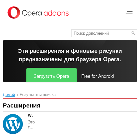
Пропустить
и
перейти
далее
Эти расширения и фоновые рисунки
предназначены для
браузера Opera
.
Загрузить Opera
Free for Android
Домой
Результаты поиска
Расширения
WordPress Theme and Plugins Detector
Это
т...