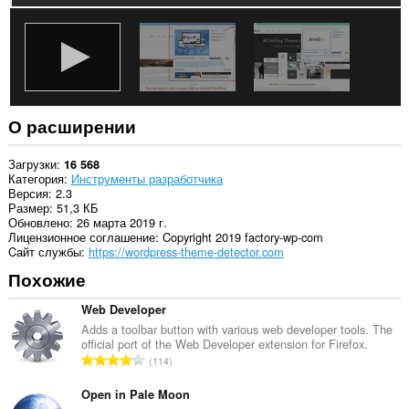
и
действиям
в
интернете.
О расширении
Загрузки
16 568
Категория
Инструменты разработчика
Версия
2.3
Размер
51,3 КБ
Обновлено
26 марта 2019 г.
Лицензионное соглашение
Copyright 2019 factory-wp-com
Cайт службы
https://wordpress-theme-detector.com
Похожие
Web Developer
Adds a toolbar button with various web developer tools. The
official port of the Web Developer extension for Firefox.
В
114
с
е
Open in Pale Moon