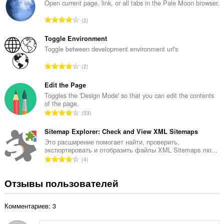
г
Open current page, link, or all tabs in the Pale Moon browser.
о
В
2
о
с
ц
е
Toggle Environment
е
г
Toggle between development environment url's
н
о
о
В
2
о
к
с
ц
:
е
Edit the Page
е
г
Toggles the 'Design Mode' so that you can edit the contents
н
of the page.
о
о
В
53
о
к
с
ц
:
е
Sitemap Explorer: Check and View XML Sitemaps
е
г
Это расширение помогает найти, проверить,
н
экспортировать и отобразить файлы XML Sitemaps лю...
о
о
В
4
о
к
с
ц
:
е
Отзывы пользователей
е
г
н
о
о
Комментариев: 3
о
к
ц
: