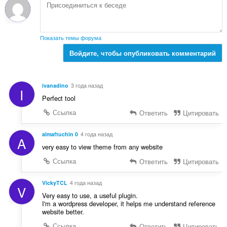
е
н
о
к
Показать темы форума
:
Войдите, чтобы опубликовать комментарий
ivanadino
3 года назад
I
Perfect tool
Ссылка
Ответить
Цитировать
almaftuchin 0
4 года назад
A
very easy to view theme from any website
Ссылка
Ответить
Цитировать
VickyTCL
4 года назад
V
Very easy to use, a useful plugin.
I'm a wordpress developer, it helps me understand reference
website better.
Ссылка
Ответить
Цитировать