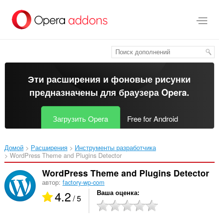
Пропустить
и
перейти
далее
Эти расширения и фоновые рисунки
предназначены для
браузера Opera
.
Загрузить Opera
Free for Android
Домой
Расширения
Инструменты разработчика
WordPress Theme and Plugins Detector‎
WordPress Theme and Plugins Detector
автор:
factory-wp-com
4.2
Ваша оценка
/ 5