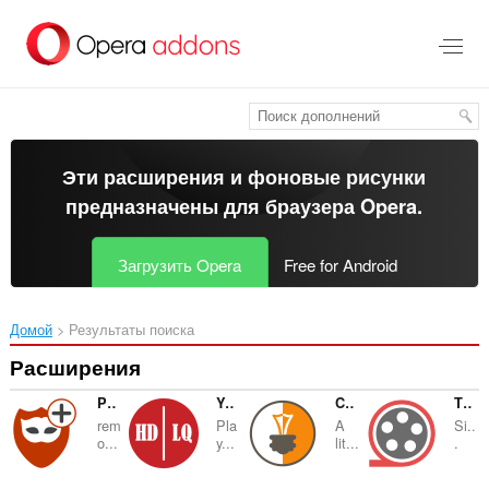
Пропустить
и
перейти
далее
Эти расширения и фоновые рисунки
предназначены для
браузера Opera
.
Загрузить Opera
Free for Android
Домой
Результаты поиска
Расширения
Privacy Protector Plus
YouTube™ Auto HD-LQ
Color Temperature (Change Lux)
Theater Mode
rem
Pla
A
Si..
o...
y...
lit...
.