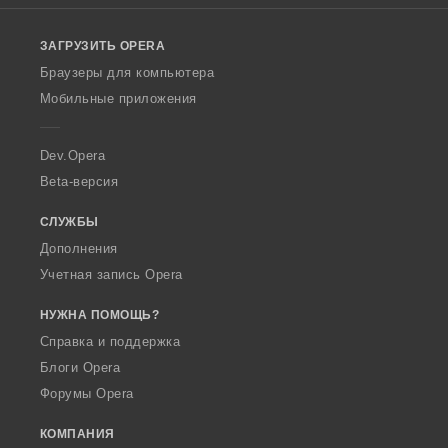
l
o
ЗАГРУЗИТЬ OPERA
w
O
Браузеры для компьютера
p
Мобильные приложения
e
r
a
Dev.Opera
Beta-версия
СЛУЖБЫ
Дополнения
Учетная запись Opera
НУЖНА ПОМОЩЬ?
Справка и поддержка
Блоги Opera
Форумы Opera
КОМПАНИЯ