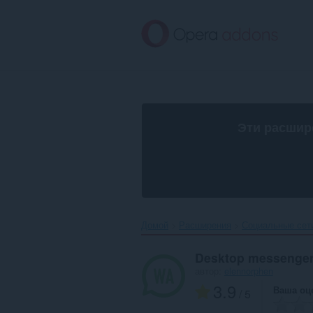
Пропустить
и
перейти
далее
Эти расшир
Домой
Расширения
Социальные сет
Desktop messenge
автор:
elennorphen
3.9
Ваша оц
/ 5