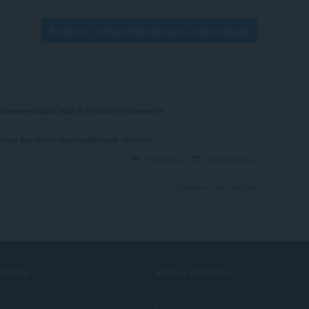
Войдите, чтобы опубликовать комментарий
 комментарий ещё и ругаться начинает:
"
огда вы таких программеров наняли.
Ответить
Цитировать
Показать темы форума
ЛУЖБЫ
НУЖНА ПОМОЩЬ?
полнения
Справка и поддержка