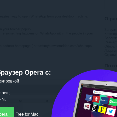
easiest way to open WhatsApp from your desktop machine.
О ра
n your toolbar popup.
Загрузк
y time something happens on WhatsApp within the people in your
Категор
Версия
Размер
 the addon's homepage ( https://mybrowseraddon.com/whatsapp-
Обновл
Лиценз
Страни
Пох
браузер Opera с:
окировкой
ареи;
PN.
pera
Free for Mac