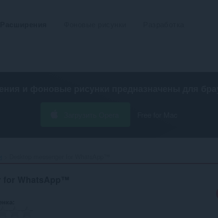
Расширения
Фоновые рисунки
Разработка
ения и фоновые рисунки предназначены для
бра
Загрузить Opera
Free for Mac
и
Desktop messenger for WhatsApp™‎
r for WhatsApp™
енка