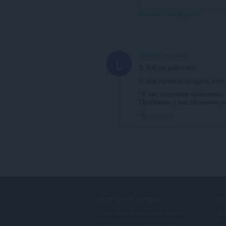
Показать темы форума
Lemcke
год назад
L
В Я-Б не работает.
А при попытке создать этот
"У нас возникли проблемы...
Проблемы у вас возникли, к
Ссылка
ЗАГРУЗИТЬ OPERA
С
Браузеры для компьютера
До