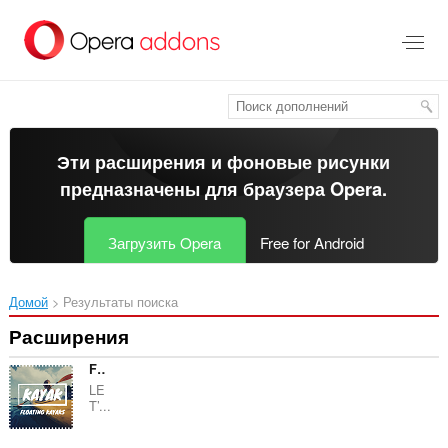
Пропустить
и
перейти
далее
Эти расширения и фоновые рисунки
предназначены для
браузера Opera
.
Загрузить Opera
Free for Android
Домой
Результаты поиска
Расширения
Floating Kayaks
LE
T’...