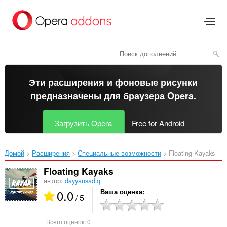
Пропустить
и
перейти
далее
Эти расширения и фоновые рисунки
предназначены для
браузера Opera
.
Загрузить Opera
Free for Android
Домой
Расширения
Специальные возможности
Floating Kayaks‎
Floating Kayaks
автор:
dayyansadiq
0.0
Ваша оценка
/ 5
Всего оценок:
0