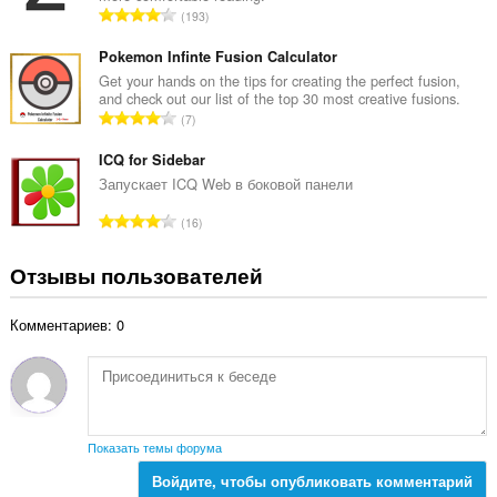
о
В
193
о
к
с
ц
:
е
Pokemon Infinte Fusion Calculator
е
г
Get your hands on the tips for creating the perfect fusion,
н
and check out our list of the top 30 most creative fusions.
о
о
В
7
о
к
с
ц
:
е
ICQ for Sidebar
е
г
Запускает ICQ Web в боковой панели
н
о
о
В
16
о
к
с
ц
:
е
Отзывы пользователей
е
г
н
о
о
Комментариев: 0
о
к
ц
:
е
н
о
к
Показать темы форума
:
Войдите, чтобы опубликовать комментарий