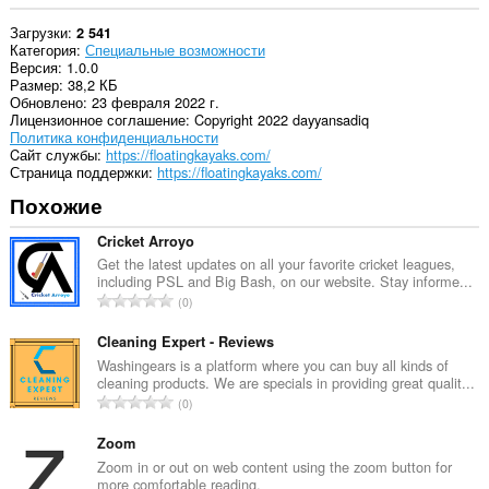
Загрузки
2 541
Категория
Специальные возможности
Версия
1.0.0
Размер
38,2 КБ
Обновлено
23 февраля 2022 г.
Лицензионное соглашение
Copyright 2022 dayyansadiq
Политика конфиденциальности
Cайт службы
https://floatingkayaks.com/
Страница поддержки
https://floatingkayaks.com/
Похожие
Cricket Arroyo
Get the latest updates on all your favorite cricket leagues,
including PSL and Big Bash, on our website. Stay informe...
В
0
с
е
Cleaning Expert - Reviews
г
Washingears is a platform where you can buy all kinds of
cleaning products. We are specials in providing great qualit...
о
В
0
о
с
ц
е
Zoom
е
г
Zoom in or out on web content using the zoom button for
н
more comfortable reading.
о