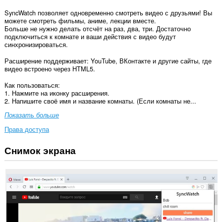
SyncWatch позволяет одновременно смотреть видео с друзьями! Вы
можете смотреть фильмы, аниме, лекции вместе.
Больше не нужно делать отсчёт на раз, два, три. Достаточно
подключиться к комнате и ваши действия с видео будут
синхронизироваться.
Расширение поддерживает: YouTube, ВКонтакте и другие сайты, где
видео встроено через HTML5.
Как пользоваться:
1. Нажмите на иконку расширения.
2. Напишите своё имя и название комнаты. (Если комнаты не...
Показать больше
Права доступа
Снимок экрана
У
этого
расширения
есть
доступ
к
вашим
данным
на