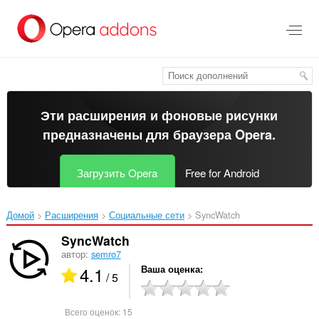
Пропустить
и
перейти
далее
Эти расширения и фоновые рисунки
предназначены для
браузера Opera
.
Загрузить Opera
Free for Android
Домой
Расширения
Социальные сети
SyncWatch‎
SyncWatch
автор:
semro7
4.1
Ваша оценка
/ 5
Всего оценок:
15