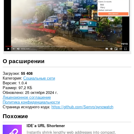
всех
сайтах.
У
этого
расширения
есть
доступ
к
вашим
данным
на
некоторых
О расширении
сайтах.
This
Загрузки
55 408
extension
Категория
Социальные сети
can
Версия
1.0.4
create
Размер
97,2 КБ
rich
Обновлено
25 октября 2024 г.
notifications
Лицензионное соглашение
and
Политика конфиденциальности
display
Страница исходного кода
https://github.com/Semro/syncwatch
them
Похожие
to
you
in
IDE`a URL Shortener
the
Instantly shrink lengthy web addresses into compact,