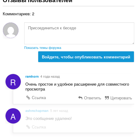
г
н
о
о
Комментариев: 2
о
к
ц
:
е
н
о
к
Показать темы форума
:
Войдите, чтобы опубликовать комментарий
ramhorn
4 года назад
R
Очень простое и удобное расширение для совместного
просмотра
Ссылка
Ответить
Цитировать
ashmchapman
5 лет назад
A
Это сообщение удалено!
Ссылка