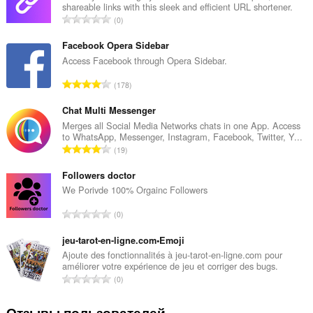
system
shareable links with this sleek and efficient URL shortener.
tray.
В
0
с
У
е
этого
Facebook Opera Sidebar
расширения
г
Access Facebook through Opera Sidebar.
есть
о
доступ
В
178
о
к
с
ц
вашим
е
Chat Multi Messenger
вкладкам
е
и
г
Merges all Social Media Networks chats in one App. Access
н
действиям
to WhatsApp, Messenger, Instagram, Facebook, Twitter, Y...
о
о
в
В
19
о
к
интернете.
с
ц
:
е
Followers doctor
е
г
We Porivde 100% Orgainc Followers
н
о
о
В
0
о
к
с
ц
:
е
jeu-tarot-en-ligne.com•Emoji
е
г
Ajoute des fonctionnalités à jeu-tarot-en-ligne.com pour
н
améliorer votre expérience de jeu et corriger des bugs.
о
о
В
0
о
к
с
ц
:
е
Отзывы пользователей
е