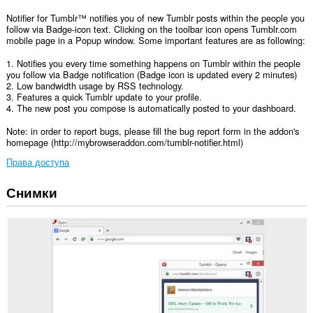
Notifier for Tumblr™ notifies you of new Tumblr posts within the people you
follow via Badge-icon text. Clicking on the toolbar icon opens Tumblr.com
mobile page in a Popup window. Some important features are as following:
1. Notifies you every time something happens on Tumblr within the people
you follow via Badge notification (Badge icon is updated every 2 minutes)
2. Low bandwidth usage by RSS technology.
3. Features a quick Tumblr update to your profile.
4. The new post you compose is automatically posted to your dashboard.
Note: in order to report bugs, please fill the bug report form in the addon's
homepage (http://mybrowseraddon.com/tumblr-notifier.html)
Права доступа
Снимки
У
этого
расширения
есть
доступ
к
вашим
данным
на
некоторых
сайтах.