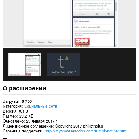
У
этого
расширения
есть
доступ
к
вашим
вкладкам
и
действиям
в
интернете.
О расширении
Загрузки
8 756
Категория
Социальные сети
Версия
0.1.3
Размер
23,2 КБ
Обновлено
23 января 2017 г.
Лицензионное соглашение
Copyright 2017 philiptholus
Страница поддержки
http://mybrowseraddon.com/tumblr-notifier.html