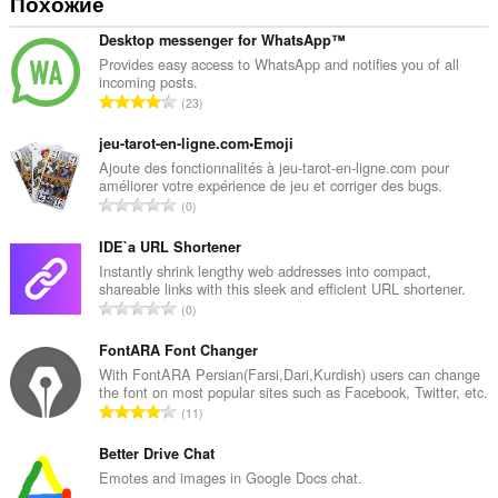
Похожие
Desktop messenger for WhatsApp™
Provides easy access to WhatsApp and notifies you of all
incoming posts.
В
23
с
е
jeu-tarot-en-ligne.com•Emoji
г
Ajoute des fonctionnalités à jeu-tarot-en-ligne.com pour
améliorer votre expérience de jeu et corriger des bugs.
о
В
0
о
с
ц
е
IDE`a URL Shortener
е
г
Instantly shrink lengthy web addresses into compact,
н
shareable links with this sleek and efficient URL shortener.
о
о
В
0
о
к
с
ц
:
е
FontARA Font Changer
е
г
With FontARA Persian(Farsi,Dari,Kurdish) users can change
н
the font on most popular sites such as Facebook, Twitter, etc.
о
о
В
11
о
к
с
ц
:
е
Better Drive Chat
е
г
Emotes and images in Google Docs chat.
н