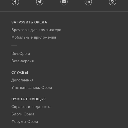
Facebook
Twitter
Youtube
LinkedIn
Instag
o
l
l
o
ЗАГРУЗИТЬ OPERA
w
O
Браузеры для компьютера
p
Мобильные приложения
e
r
a
Dev.Opera
Beta-версия
СЛУЖБЫ
Дополнения
Учетная запись Opera
НУЖНА ПОМОЩЬ?
Справка и поддержка
Блоги Opera
Форумы Opera