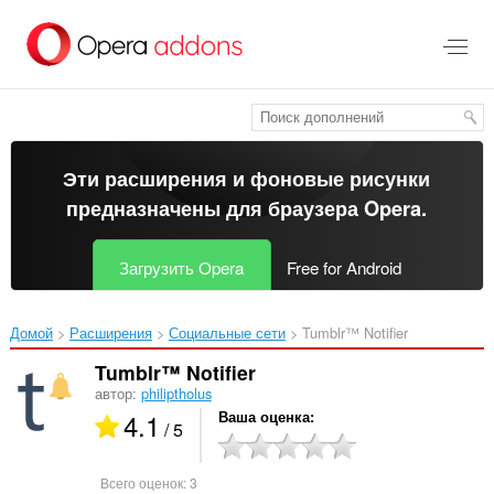
Пропустить
и
перейти
далее
Эти расширения и фоновые рисунки
предназначены для
браузера Opera
.
Загрузить Opera
Free for Android
Домой
Расширения
Социальные сети
Tumblr™ Notifier‎
Tumblr™ Notifier
автор:
philiptholus
4.1
Ваша оценка
/ 5
Всего оценок:
3