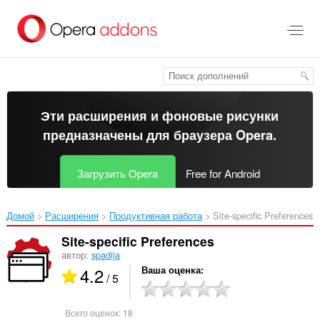
Пропустить
и
перейти
далее
Эти расширения и фоновые рисунки
предназначены для
браузера Opera
.
Загрузить Opera
Free for Android
Домой
Расширения
Продуктивная работа
Site-specific Preferences‎
Site-specific Preferences
автор:
spadija
4.2
Ваша оценка
/ 5
Всего оценок:
18