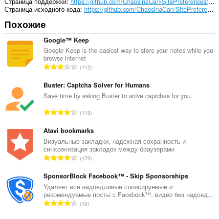
вашим
Страница поддержки
https://github.com/ChaosinaCan/SitePreferences/issues
вкладкам
Страница исходного кода
https://github.com/ChaosinaCan/SitePreferences
и
Похожие
действиям
в
интернете.
Google™ Keep
Google Keep is the easiest way to store your notes while you
browse internet
В
112
с
е
Buster: Captcha Solver for Humans
г
Save time by asking Buster to solve captchas for you.
о
В
115
о
с
ц
е
Atavi bookmarks
е
г
Визуальные закладки, надежная сохранность и
н
синхронизация закладок между браузерами
о
о
В
170
о
к
с
ц
:
е
SponsorBlock Facebook™ - Skip Sponsorships
е
г
Удаляет все надоедливые спонсируемые и
н
рекомендуемые посты с Facebook™, видео без надоед...
о
о
В
10
о
к
с
ц