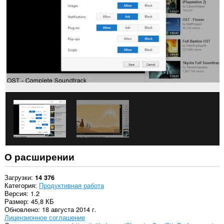
всех
сайтах.
Это
расширение
может
управлять
настройками,
которые
задают
возможность
использования
сайтами
таких
функций,
как
файлы
cookie,
JavaScript
и
О расширении
плагины.
У
Загрузки
14 376
этого
Категория
Продуктивная работа
расширения
Версия
1.2
есть
Размер
45,8 КБ
доступ
Обновлено
18 августа 2014 г.
к
Лицензионное соглашение