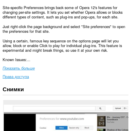
Site-specific Preferences brings back some of Opera 12's features for
changing per-site settings. It lets you set whether Opera allows or blocks
different types of content, such as plug-ins and pop-ups, for each site.
Just right-click the page background and select "Site preferences" to open
the preferences for that site.
Using a certain, famous key sequence on the options page will let you
allow, block or enable Click to play for individual plug-ins. This feature is
experimental and might break things, so use it at your own risk.
Known Issues:...
Показать больше
Права доступа
Снимки
У
этого
расширения
есть
доступ
к
вашим
данным
на