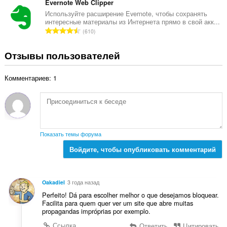
:
е
Evernote Web Clipper
е
г
Используйте расширение Evernote, чтобы сохранять
н
интересные материалы из Интернета прямо в свой акк...
о
о
В
610
о
к
с
ц
:
е
Отзывы пользователей
е
г
н
о
о
Комментариев: 1
о
к
ц
:
е
н
о
к
Показать темы форума
:
Войдите, чтобы опубликовать комментарий
Oakadiel
3 года назад
Perfeito! Dá para escolher melhor o que desejamos bloquear.
Facilita para quem quer ver um site que abre muitas
propagandas impróprias por exemplo.
Ссылка
Ответить
Цитировать