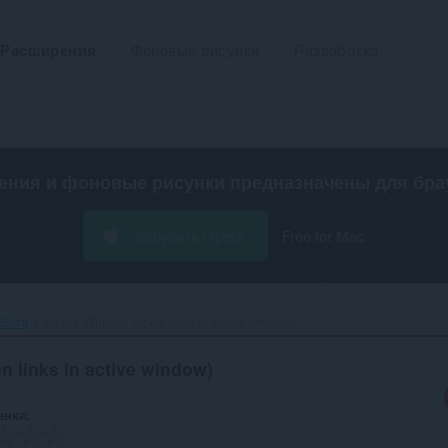
Расширения
Фоновые рисунки
Разработка
ения и фоновые рисунки предназначены для
бра
Загрузить Opera
Free for Mac
абота
Single Window (open links in active window)‎
 links in active window)
енка