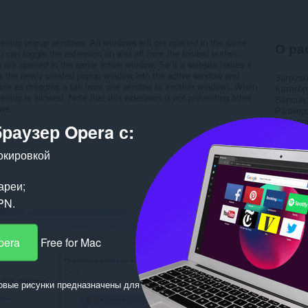
ening popup windows. All windows will get opened in the same
О ра
u can toggle the extension on and off from the toolbar button.
 are opened in the same active window. So if a website issues a
 the newly created popup window into the active window and
Загрузк
same as dragging a tab from one window to another window). When
Категор
ning is allowed. Note that this extension is not preventing other
Версия
ws.
Размер
Обновл
браузер Opera с:
Лиценз
Cайт с
окировкой
Страни
Страниц
ареи;
Пох
PN.
pera
Free for Mac
овые рисунки предназначены для