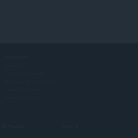
:
ц
е
н
о
к
:
КОМПАНИЯ
Вакансии
Станьте партнером
Информация для прессы
Свяжитесь с нами
О компании Opera
Select
Верх
your