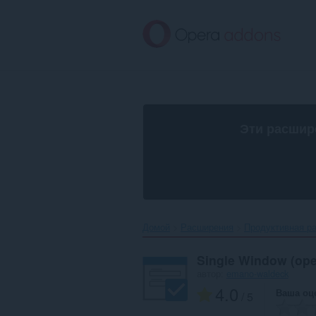
Пропустить
и
перейти
далее
Эти расшир
Домой
Расширения
Продуктивная р
Single Window (open
автор:
emano-waldeck
4.0
Ваша оц
/ 5