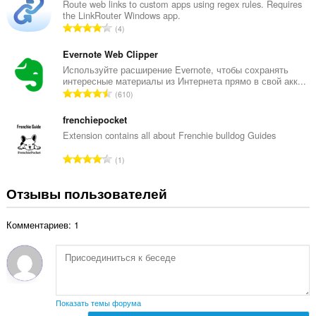
г
Route web links to custom apps using regex rules. Requires
н
the LinkRouter Windows app.
о
о
В
4
о
к
с
ц
:
е
Evernote Web Clipper
е
г
Используйте расширение Evernote, чтобы сохранять
н
интересные материалы из Интернета прямо в свой акк...
о
о
В
610
о
к
с
ц
:
е
frenchiepocket
е
г
Extension contains all about Frenchie bulldog Guides
н
о
о
В
1
о
к
с
ц
:
е
Отзывы пользователей
е
г
н
о
о
Комментариев: 1
о
к
ц
:
е
н
о
к
Показать темы форума
: