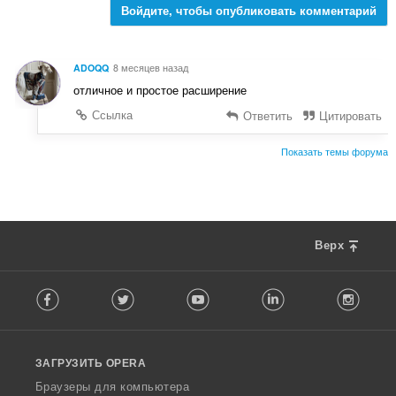
Войдите, чтобы опубликовать комментарий
ADOQQ
8 месяцев назад
отличное и простое расширение
Ссылка
Ответить
Цитировать
Показать темы форума
Верх
F
Facebook
Twitter
Youtube
LinkedIn
Instag
o
l
l
o
ЗАГРУЗИТЬ OPERA
w
O
Браузеры для компьютера