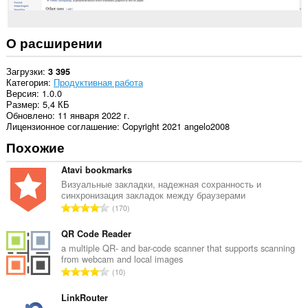
О расширении
Загрузки
3 395
Категория
Продуктивная работа
Версия
1.0.0
Размер
5,4 КБ
Обновлено
11 января 2022 г.
Лицензионное соглашение
Copyright 2021 angelo2008
Похожие
Atavi bookmarks
Визуальные закладки, надежная сохранность и
синхронизация закладок между браузерами
В
170
с
е
QR Code Reader
г
a multiple QR- and bar-code scanner that supports scanning
from webcam and local images
о
В
10
о
с
ц
е
LinkRouter
е