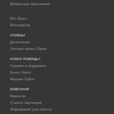
p
Мобильные приложения
e
r
a
Dev.Opera
Beta-версия
СЛУЖБЫ
Дополнения
Учетная запись Opera
НУЖНА ПОМОЩЬ?
Справка и поддержка
Блоги Opera
Форумы Opera
КОМПАНИЯ
Вакансии
Станьте партнером
Информация для прессы