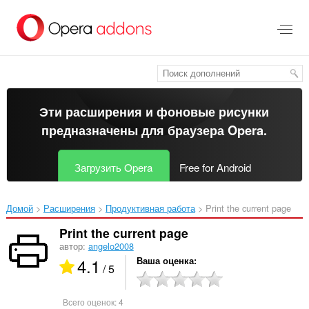
Пропустить
и
перейти
далее
Эти расширения и фоновые рисунки
предназначены для
браузера Opera
.
Загрузить Opera
Free for Android
Домой
Расширения
Продуктивная работа
Print the current page‎
Print the current page
автор:
angelo2008
4.1
Ваша оценка
/ 5
Всего оценок:
4