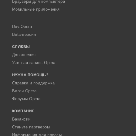
O
Браузеры для компьютера
p
Мобильные приложения
e
r
a
Dev.Opera
Beta-версия
СЛУЖБЫ
Дополнения
Учетная запись Opera
НУЖНА ПОМОЩЬ?
Справка и поддержка
Блоги Opera
Форумы Opera
КОМПАНИЯ
Вакансии
Станьте партнером
Информация для прессы