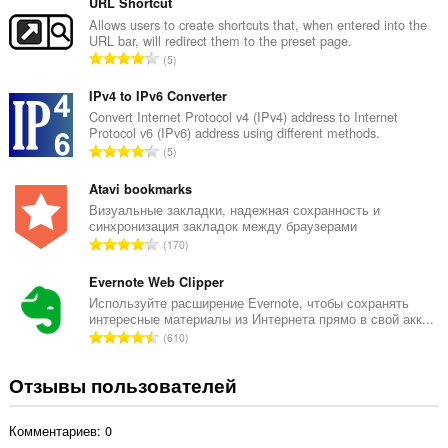
е
URL Shortcut
г
Allows users to create shortcuts that, when entered into the
URL bar, will redirect them to the preset page.
о
В
5
о
с
ц
е
IPv4 to IPv6 Converter
е
г
Convert Internet Protocol v4 (IPv4) address to Internet
н
Protocol v6 (IPv6) address using different methods.
о
о
В
5
о
к
с
ц
:
е
Atavi bookmarks
е
г
Визуальные закладки, надежная сохранность и
н
синхронизация закладок между браузерами
о
о
В
170
о
к
с
ц
:
е
Evernote Web Clipper
е
г
Используйте расширение Evernote, чтобы сохранять
н
интересные материалы из Интернета прямо в свой акк...
о
о
В
610
о
к
с
ц
:
е
Отзывы пользователей
е
г
н
о
о
Комментариев: 0
о
к