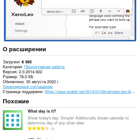
О расширении
Загрузки
6 365
Категория
Продуктивная работа
Версия
2.0.2014.922
Размер
78,0 КБ
Обновлено
30 августа 2022 г.
Лицензионное соглашение
Страница поддержки
https://xaxa.vivaldi.net/2014/01/09/xenoleo-leo-dictionary/
Похожие
What day is it?
Show today's day. Simple! Additionally shows calendar to
determine day of any other date
В
3
с