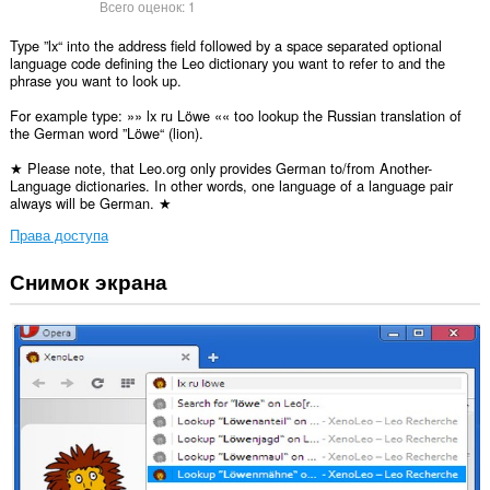
Всего оценок:
1
Type ”lx“ into the address field followed by a space separated optional
language code defining the Leo dictionary you want to refer to and the
phrase you want to look up.
For example type: »» lx ru Löwe «« too lookup the Russian translation of
the German word ”Löwe“ (lion).
★ Please note, that Leo.org only provides German to/from Another-
Language dictionaries. In other words, one language of a language pair
always will be German. ★
Права доступа
Снимок экрана
У
этого
расширения
есть
доступ
к
вашим
данным
на
некоторых
сайтах.