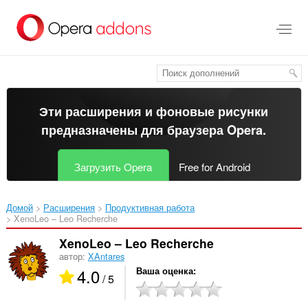
Пропустить
и
перейти
далее
Эти расширения и фоновые рисунки
предназначены для
браузера Opera
.
Загрузить Opera
Free for Android
Домой
Расширения
Продуктивная работа
XenoLeo – Leo Recherche‎
XenoLeo – Leo Recherche
автор:
XAntares
4.0
Ваша оценка
/ 5