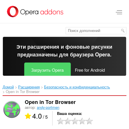
Пропустить
и
перейти
далее
Эти расширения и фоновые рисунки
предназначены для
браузера Opera
.
Загрузить Opera
Free for Android
Домой
Расширения
Безопасность и конфиденциальность
Open in Tor Browser‎
Open in Tor Browser
автор:
andy-portmen
4.0
Ваша оценка
/ 5