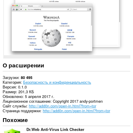
на
некоторых
сайтах.
У
этого
расширения
есть
доступ
к
вашим
вкладкам
и
действиям
О расширении
в
интернете.
Загрузки
80 495
Категория
Безопасность и конфиденциальность
Версия
0.1.0
Размер
201,3 КБ
Обновлено
5 апреля 2017 г.
Лицензионное соглашение
Copyright 2017 andy-portmen
Cайт службы
http://add0n.com/open-in.html?from=tor
Страница поддержки
http://add0n.com/open-in.html?from=tor
Похожие
Dr.Web Anti-Virus Link Checker