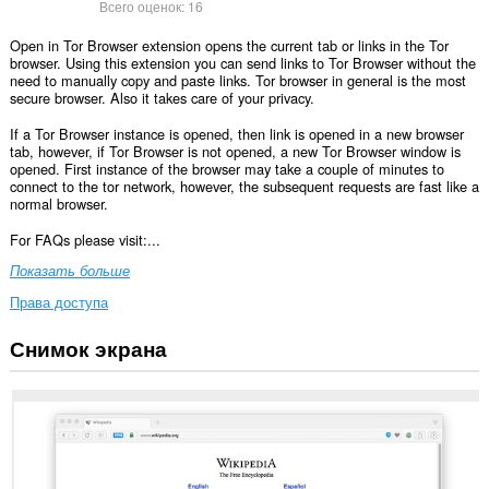
Всего оценок:
16
Open in Tor Browser extension opens the current tab or links in the Tor
browser. Using this extension you can send links to Tor Browser without the
need to manually copy and paste links. Tor browser in general is the most
secure browser. Also it takes care of your privacy.
If a Tor Browser instance is opened, then link is opened in a new browser
tab, however, if Tor Browser is not opened, a new Tor Browser window is
opened. First instance of the browser may take a couple of minutes to
connect to the tor network, however, the subsequent requests are fast like a
normal browser.
For FAQs please visit:...
Показать больше
Права доступа
Снимок экрана
У
этого
расширения
есть
доступ
к
вашим
данным