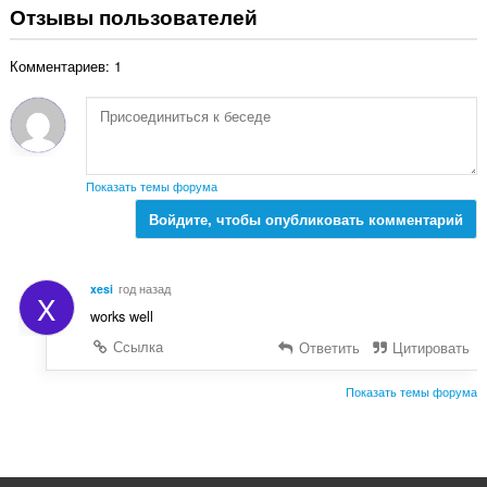
:
е
Отзывы пользователей
е
г
н
о
о
Комментариев: 1
о
к
ц
:
е
н
о
к
Показать темы форума
:
Войдите, чтобы опубликовать комментарий
xesi
год назад
X
works well
Ссылка
Ответить
Цитировать
Показать темы форума