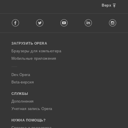
Верх
F
Facebook
Twitter
Youtube
LinkedIn
Instag
o
l
l
o
ЗАГРУЗИТЬ OPERA
w
O
Браузеры для компьютера
p
Мобильные приложения
e
r
a
Dev.Opera
Beta-версия
СЛУЖБЫ
Дополнения
Учетная запись Opera
НУЖНА ПОМОЩЬ?
Справка и поддержка