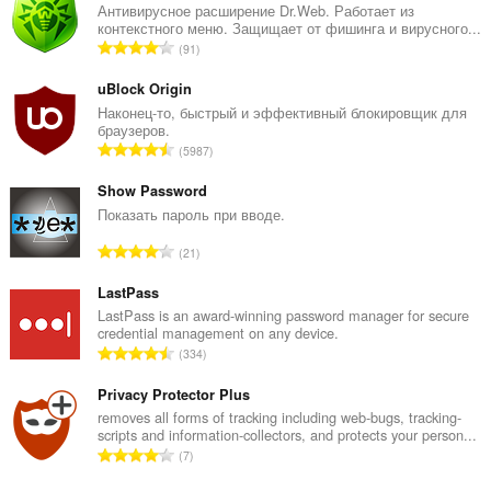
Антивирусное расширение Dr.Web. Работает из
контекстного меню. Защищает от фишинга и вирусного...
В
91
с
е
uBlock Origin
г
Наконец-то, быстрый и эффективный блокировщик для
браузеров.
о
В
5987
о
с
ц
е
Show Password
е
г
Показать пароль при вводе.
н
о
о
В
21
о
к
с
ц
:
е
LastPass
е
г
LastPass is an award-winning password manager for secure
н
credential management on any device.
о
о
В
334
о
к
с
ц
:
е
Privacy Protector Plus
е
г
removes all forms of tracking including web-bugs, tracking-
н
scripts and information-collectors, and protects your person...
о
о
В
7
о
к
с
ц