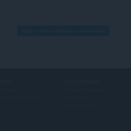
Войдите, чтобы опубликовать комментарий
ЛУЖБЫ
НУЖНА ПОМОЩЬ?
полнения
Справка и поддержка
етная запись Opera
Блоги Opera
Форумы Opera