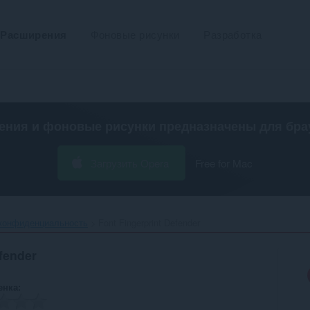
Расширения
Фоновые рисунки
Разработка
ения и фоновые рисунки предназначены для
бра
Загрузить Opera
Free for Mac
 конфиденциальность
Font Fingerprint Defender‎
fender
енка