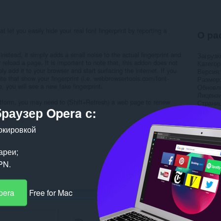
t let you easily hide your real font fingerprint by reporting a
О ра
.
nstead, it simply adds a small noise to the actual fingerprint and
Загрузк
r reload a page. It is important to note that, this addon does not
Категор
ly add it to your browser and start surfacing the internet. If you
Версия
ite that show your fingerprint (i.e. webbrowsertools.com/font-
Размер
e, you will see a new fake fingerprint.
Обновл
Лиценз
tform, you may need to (Shift+Refresh) a web page to renew
Страни
браузер Opera с:
Пох
окировкой
ареи;
PN.
pera
Free for Mac