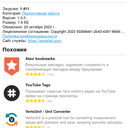
Загрузки
1 411
Категория
Продуктивная работа
Версия
1.0.0
Размер
7,9 КБ
Обновлено
20 октября 2023 г.
Лицензионное соглашение
Copyright 2023 933b8d41-2b43-4397-89d4-42cde3338724
Политика конфиденциальности
Cайт службы
https://goviettel.com/
Похожие
Atavi bookmarks
Визуальные закладки, надежная сохранность и
синхронизация закладок между браузерами
В
170
с
е
YouTube Tags
г
Показывает скрытые теги любого видео на YouTube
прямо на странице просмотра
о
В
24
о
с
ц
е
VertoUnit - Unit Converter
е
г
VertoUnit is a practical tool for converting measurement
н
values with precision and ease, ensuring accurate calculatio...
о
о
В
2