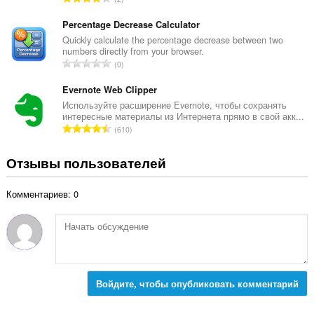
о
к
с
ц
:
е
Percentage Decrease Calculator
е
г
Quickly calculate the percentage decrease between two
н
numbers directly from your browser.
о
о
В
0
о
к
с
ц
:
е
Evernote Web Clipper
е
г
Используйте расширение Evernote, чтобы сохранять
н
интересные материалы из Интернета прямо в свой акк...
о
о
В
610
о
к
с
ц
:
е
Отзывы пользователей
е
г
н
о
о
Комментариев: 0
о
к
ц
:
е
н
о
к
:
Войдите, чтобы опубликовать комментарий