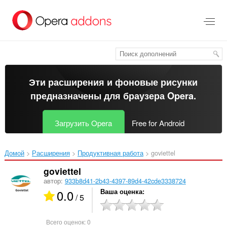
Пропустить
и
перейти
далее
Эти расширения и фоновые рисунки
предназначены для
браузера Opera
.
Загрузить Opera
Free for Android
Домой
Расширения
Продуктивная работа
goviettel‎
goviettel
автор:
933b8d41-2b43-4397-89d4-42cde3338724
0.0
Ваша оценка
/ 5
Всего оценок:
0