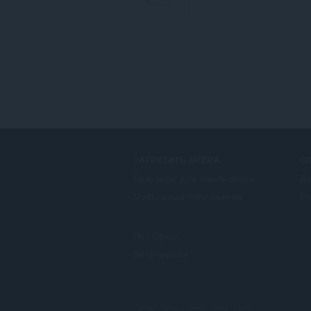
ЗАГРУЗИТЬ OPERA
С
Браузеры для компьютера
До
Мобильные приложения
Уч
Dev.Opera
Beta-версия
F
o