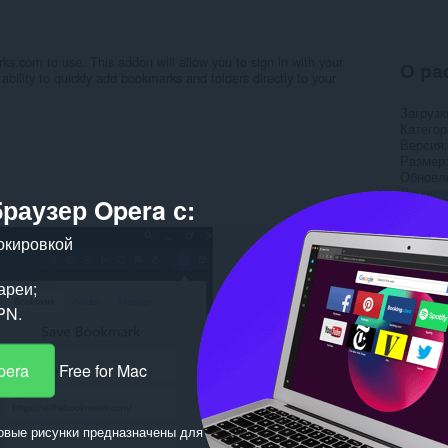
s.com to use. This addon will allow you to sign in with your
О ра
bility to quickly add bookmarks and folders directly to your
Загрузк
Категор
Версия
Размер
Обновл
Лиценз
браузер Opera с:
Полити
Cайт с
Страни
окировкой
Пох
ареи;
PN.
pera
Free for Mac
овые рисунки предназначены для