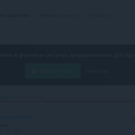
Расширения
Фоновые рисунки
Разработка
ения и фоновые рисунки предназначены для
бра
Загрузить Opera
Free for Mac
абота
AllTheBookmarks‎
aa6d-4e467f783047
енка