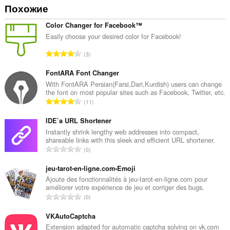
Похожие
Color Changer for Facebook™
Easily choose your desired color for Facebook!
В
3
с
е
FontARA Font Changer
г
With FontARA Persian(Farsi,Dari,Kurdish) users can change
the font on most popular sites such as Facebook, Twitter, etc.
о
В
11
о
с
ц
е
IDE`a URL Shortener
е
г
Instantly shrink lengthy web addresses into compact,
н
shareable links with this sleek and efficient URL shortener.
о
о
В
0
о
к
с
ц
:
е
jeu-tarot-en-ligne.com•Emoji
е
г
Ajoute des fonctionnalités à jeu-tarot-en-ligne.com pour
н
améliorer votre expérience de jeu et corriger des bugs.
о
о
В
0
о
к
с
ц
:
е
VKAutoCaptcha
е
г
Extension adapted for automatic captcha solving on vk.com