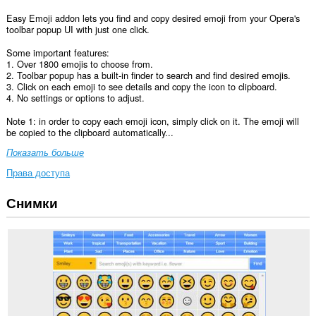
Easy Emoji addon lets you find and copy desired emoji from your Opera's
toolbar popup UI with just one click.
Some important features:
1. Over 1800 emojis to choose from.
2. Toolbar popup has a built-in finder to search and find desired emojis.
3. Click on each emoji to see details and copy the icon to clipboard.
4. No settings or options to adjust.
Note 1: in order to copy each emoji icon, simply click on it. The emoji will
be copied to the clipboard automatically...
Показать больше
Права доступа
Снимки
This
extension
can
write
data
into
the
clipboard.