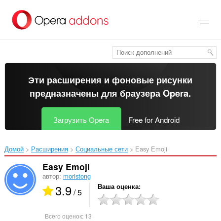
Пропустить
и
перейти
далее
Эти расширения и фоновые рисунки
предназначены для
браузера Opera
.
Загрузить Opera
Free for Android
Домой
Расширения
Социальные сети
Easy Emoji‎
Easy Emoji
автор:
moristong
3.9
Ваша оценка
/ 5
Всего оценок:
13