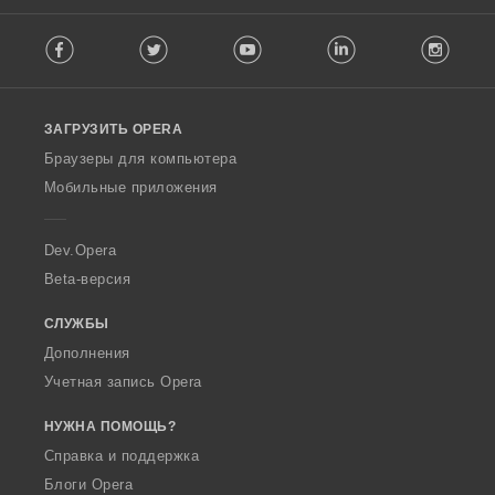
F
Facebook
Twitter
Youtube
LinkedIn
Instag
o
l
l
o
ЗАГРУЗИТЬ OPERA
w
O
Браузеры для компьютера
p
Мобильные приложения
e
r
a
Dev.Opera
Beta-версия
СЛУЖБЫ
Дополнения
Учетная запись Opera
НУЖНА ПОМОЩЬ?
Справка и поддержка
Блоги Opera