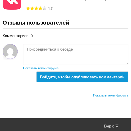
н
о
о
В
12
о
к
с
ц
:
е
Отзывы пользователей
е
г
н
о
о
Комментариев: 0
о
к
ц
:
е
н
о
к
Показать темы форума
:
Войдите, чтобы опубликовать комментарий
Показать темы форума
Верх