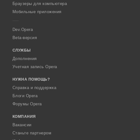
O
Браузеры для компьютера
p
Мобильные приложения
e
r
a
Dev.Opera
Beta-версия
СЛУЖБЫ
Дополнения
Учетная запись Opera
НУЖНА ПОМОЩЬ?
Справка и поддержка
Блоги Opera
Форумы Opera
КОМПАНИЯ
Вакансии
Станьте партнером