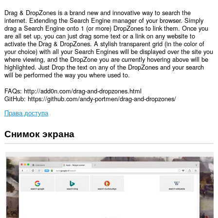
Drag & DropZones is a brand new and innovative way to search the
internet. Extending the Search Engine manager of your browser. Simply
drag a Search Engine onto 1 (or more) DropZones to link them. Once you
are all set up, you can just drag some text or a link on any website to
activate the Drag & DropZones. A stylish transparent grid (in the color of
your choice) with all your Search Engines will be displayed over the site you
where viewing, and the DropZone you are currently hovering above will be
highlighted. Just Drop the text on any of the DropZones and your search
will be performed the way you where used to.
FAQs: http://add0n.com/drag-and-dropzones.html
GitHub: https://github.com/andy-portmen/drag-and-dropzones/
Права доступа
Снимок экрана
У
этого
расширения
есть
доступ
к
вашим
данным
на
всех
сайтах.