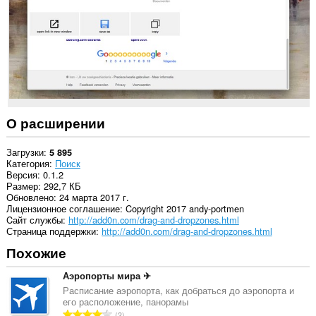
This
Extension
can
read
and
modify
bookmarks.
This
extension
О расширении
can
write
data
Загрузки
5 895
into
Категория
Поиск
the
Версия
0.1.2
clipboard.
Размер
292,7 КБ
Обновлено
24 марта 2017 г.
This
Лицензионное соглашение
Copyright 2017 andy-portmen
extension
Cайт службы
http://add0n.com/drag-and-dropzones.html
can
Страница поддержки
http://add0n.com/drag-and-dropzones.html
create
Похожие
rich
notifications
and
Аэропорты мира ✈
display
Расписание аэропорта, как добраться до аэропорта и
them
его расположение, панорамы
to
В
2