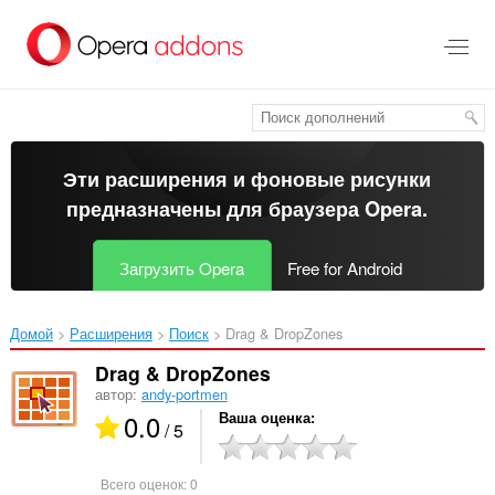
Пропустить
и
перейти
далее
Эти расширения и фоновые рисунки
предназначены для
браузера Opera
.
Загрузить Opera
Free for Android
Домой
Расширения
Поиск
Drag & DropZones‎
Drag & DropZones
автор:
andy-portmen
0.0
Ваша оценка
/ 5
Всего оценок:
0