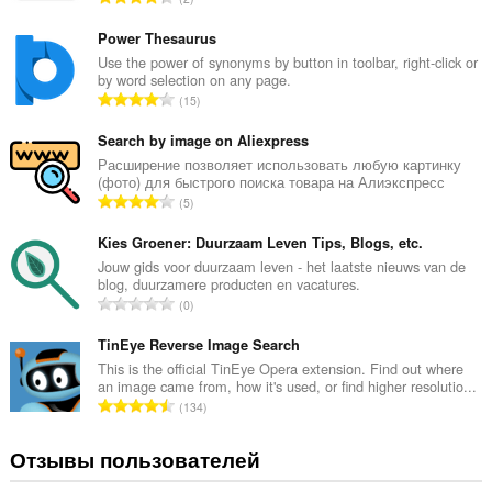
you
с
in
е
the
Power Thesaurus
system
г
Use the power of synonyms by button in toolbar, right-click or
tray.
by word selection on any page.
о
В
15
о
У
с
ц
этого
е
Search by image on Aliexpress
расширения
е
есть
г
Расширение позволяет использовать любую картинку
н
доступ
(фото) для быстрого поиска товара на Алиэкспресс
о
о
к
В
5
о
к
вашим
с
ц
вкладкам
:
е
Kies Groener: Duurzaam Leven Tips, Blogs, etc.
и
е
г
Jouw gids voor duurzaam leven - het laatste nieuws van de
действиям
н
blog, duurzamere producten en vacatures.
в
о
о
В
интернете.
0
о
к
с
ц
:
е
TinEye Reverse Image Search
е
г
This is the official TinEye Opera extension. Find out where
н
an image came from, how it's used, or find higher resolutio...
о
о
В
134
о
к
с
ц
:
е
Отзывы пользователей
е
г
н