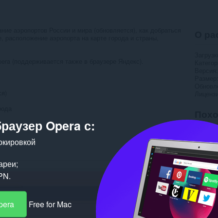
ие аэропортов России и мира (обновляется), как добраться
О ра
е, расположение аэропорта на карте города и страны,
Загрузк
era (поддерживается также в браузере Яндекс).
Категор
m
Версия
Размер
Обновл
ся)
Лиценз
рода
Пох
браузер Opera с:
окировкой
ареи;
PN.
pera
Free for Mac