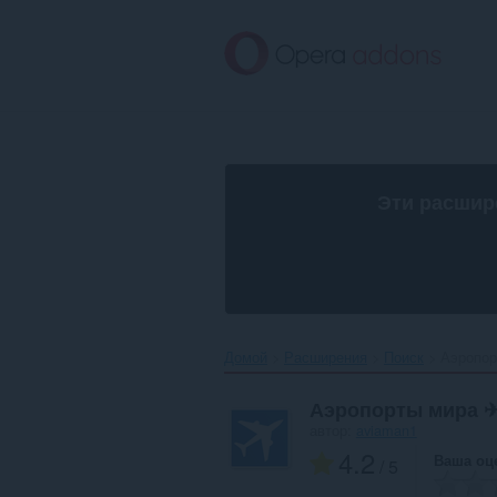
Пропустить
и
перейти
далее
Эти расшир
Домой
Расширения
Поиск
Аэропор
Аэропорты мира 
автор:
aviaman1
4.2
Ваша оц
/ 5