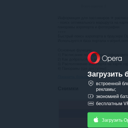
Всего оценок:
2
Информация для пассажиров ✈ расписан
- поиск оптимального маршрута на карт
панорамы аэропорта и фотографии
++++
Быстрый поиск аэропорта в браузере Op
Используется база портала v-airport.co
Основные функции:
1) Расписание по аэропорту (обновляет
2) Как добраться до аэропорта
3) Расположение аэропорта на карте го
4) Панорамы (где доступны)...
Загрузить 
Показать больше
встроенной бл
Снимки
рекламы;
экономией бат
бесплатным V
Загрузить O