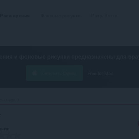
Расширения
Фоновые рисунки
Разработка
ения и фоновые рисунки предназначены для
бра
Загрузить Opera
Free for Mac
ты мира ✈‎
✈
енка