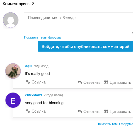
о
Комментариев: 2
о
к
ц
:
е
н
о
к
Показать темы форума
:
Войдите, чтобы опубликовать комментарий
oqiii
год назад
it's really good
Ссылка
Ответить
Цитировать
elite-starzz
2 года назад
E
very good for blending
Ссылка
Ответить
Цитировать
Показать темы форума