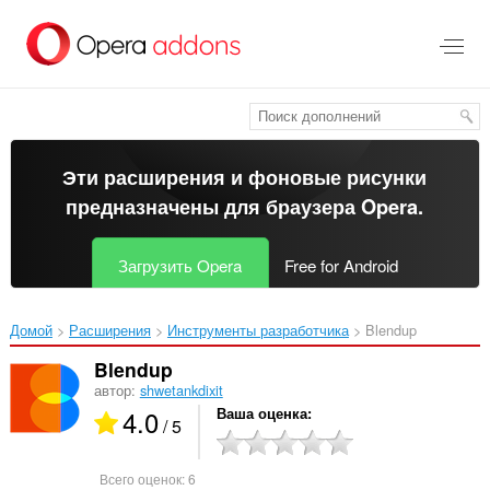
Пропустить
и
перейти
далее
Эти расширения и фоновые рисунки
предназначены для
браузера Opera
.
Загрузить Opera
Free for Android
Домой
Расширения
Инструменты разработчика
Blendup‎
Blendup
автор:
shwetankdixit
4.0
Ваша оценка
/ 5
Всего оценок:
6