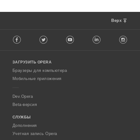
Верх
F
Facebook
Twitter
Youtube
LinkedIn
Instag
o
l
l
o
ЗАГРУЗИТЬ OPERA
w
O
Браузеры для компьютера
p
Мобильные приложения
e
r
a
Dev.Opera
Beta-версия
СЛУЖБЫ
Дополнения
Учетная запись Opera