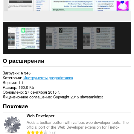
О расширении
Загрузки
6 345
Категория
Инструменты разработчика
Версия
1.1
Размер
160,0 КБ
Обновлено
27 сентября 2015 г.
Лицензионное соглашение
Copyright 2015 shwetankdixit
Похожие
Web Developer
Adds a toolbar button with various web developer tools. The
official port of the Web Developer extension for Firefox.
В
114