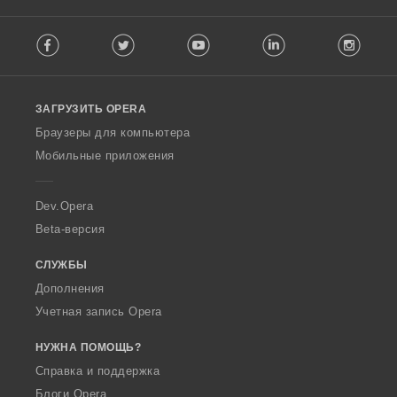
о
о
о
о
к
к
к
к
F
:
:
:
:
Facebook
Twitter
Youtube
LinkedIn
Instag
o
l
l
o
ЗАГРУЗИТЬ OPERA
w
O
Браузеры для компьютера
p
Мобильные приложения
e
r
a
Dev.Opera
Beta-версия
СЛУЖБЫ
Дополнения
Учетная запись Opera
НУЖНА ПОМОЩЬ?
Справка и поддержка
Блоги Opera