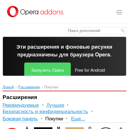
Пропустить
и
перейти
далее
Эти расширения и фоновые рисунки
предназначены для
браузера Opera
.
Загрузить Opera
Free for Android
Домой
Расширения
Покупки
Расширения
Рекомендуемые
Лучшие
Безопасность и конфиденциальность
Сортировка
Боковая панель
Покупки
Еще...
и
Amazon Tag Remover
Mens niche perfume
Onecklace
payBack :: магазины платят