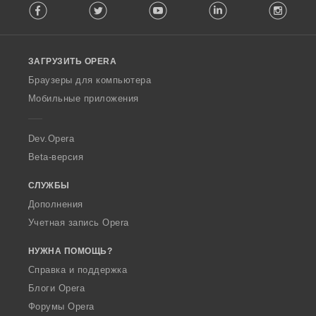
Facebook
Twitter
Youtube
LinkedIn
Instag
o
l
l
o
ЗАГРУЗИТЬ OPERA
w
O
Браузеры для компьютера
p
Мобильные приложения
e
r
a
Dev.Opera
Beta-версия
СЛУЖБЫ
Дополнения
Учетная запись Opera
НУЖНА ПОМОЩЬ?
Справка и поддержка
Блоги Opera
Форумы Opera