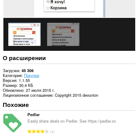
к
вашим
вкладкам
и
действиям
в
интернете.
О расширении
Загрузки
45 306
Категория
Покупки
Версия
1.1.55
Размер
30,4 КБ
Обновлено
27 июля 2015 г.
Лицензионное соглашение
Copyright 2015 devunion
Похожие
Pedlar
Easily share deals on Pedlar. See https://pedlar.co
В
1
с