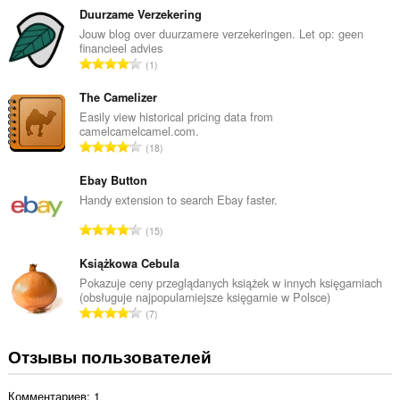
е
Duurzame Verzekering
г
Jouw blog over duurzamere verzekeringen. Let op: geen
financieel advies
о
В
1
о
с
ц
е
The Camelizer
е
г
Easily view historical pricing data from
н
camelcamelcamel.com.
о
о
В
18
о
к
с
ц
:
е
Ebay Button
е
г
Handy extension to search Ebay faster.
н
о
о
В
15
о
к
с
ц
:
е
Książkowa Cebula
е
г
Pokazuje ceny przeglądanych książek w innych księgarniach
н
(obsługuje najpopularniejsze księgarnie w Polsce)
о
о
В
7
о
к
с
ц
:
е
Отзывы пользователей
е
г
н
о
о
Комментариев: 1