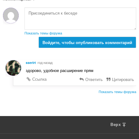
о
к
ц
:
е
н
о
к
Показать темы форума
:
Войдите, чтобы опубликовать комментарий
sserirt
год назад
здорово, удобное расширение прям
Ссылка
Ответить
Цитировать
Показать темы форума
Верх
F