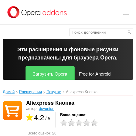
Пропустить
и
перейти
далее
Эти расширения и фоновые рисунки
предназначены для
браузера Opera
.
Загрузить Opera
Free for Android
Домой
Расширения
Покупки
Aliexpress Кнопка‎
Aliexpress Кнопка
автор:
devunion
4.2
Ваша оценка
/ 5
Всего оценок:
20