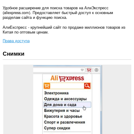
Удобное расширение для поиска товаров на АлиЭкспресс
(aliexpress.com). Предоставляет быстрый доступ к основным
разделам сайта и функцию поиска.
АлиEкспресс - крупнейший сайт по продаже миллионов товаров из
Китая по оптовым ценам.
Права доступа
Снимки
У
этого
расширения
есть
доступ
к
вашим
данным
на
всех
сайтах.
У
этого
расширения
есть
доступ