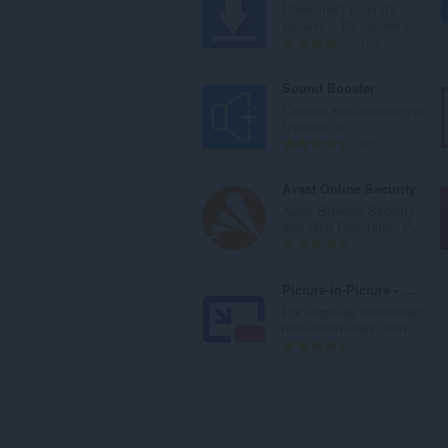
н
г
Позволяет скачать
о
о
музыку с ВК одним к...
к
о
В
108
:
ц
с
е
е
Sound Booster
н
г
Сделай максимальную
о
о
громкость.
к
о
В
850
:
ц
с
е
е
Avast Online Security
н
г
Avast Browser Security
о
о
and Web Reputation P...
к
о
В
1280
:
ц
с
е
е
Picture-in-Picture - Floating Video Player
н
г
Расширение позволяет
о
о
пользователям смот...
к
о
В
59
:
ц
с
е
е
н
г
о
о
к
о