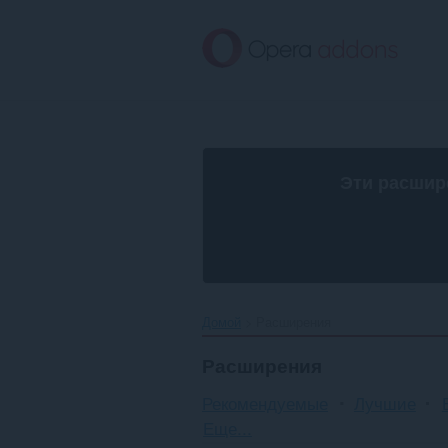
Пропустить
и
перейти
далее
Эти расшир
Домой
Расширения
Расширения
Рекомендуемые
Лучшие
Сортировка
Еще...