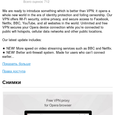
Всего оценок:
712
We are ready to introduce something which is better than VPN: it opens a
whole new world in the era of identity protection and foiling censorship. Our
VPN offers Wi-Fi security, online privacy, and secure access to Facebook,
Netflix, BBC, YouTube, and all websites in the world. Unlimited and free
VPN secures your Opera device connection while you’re connected to
public wifi hotspots, cellular data networks and other public locations.
Our latest update includes:
★ NEW! More speed on video streaming services such as BBC and Netflix.
★ NEW! Better anti-firewall system. Made for users who can’t connect
earlier...
Показать больше
Права доступа
Снимки
У
этого
расширения
есть
доступ
к
вашим
данным