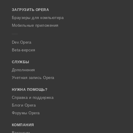
o
ЗАГРУЗИТЬ OPERA
w
O
Браузеры для компьютера
p
Мобильные приложения
e
r
a
Dev.Opera
Beta-версия
СЛУЖБЫ
Дополнения
Учетная запись Opera
НУЖНА ПОМОЩЬ?
Справка и поддержка
Блоги Opera
Форумы Opera
КОМПАНИЯ
Вакансии