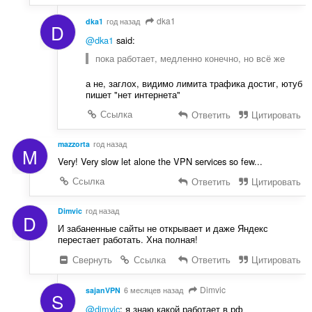
dka1
dka1
год назад
D
@dka1
said:
пока работает, медленно конечно, но всё же
а не, заглох, видимо лимита трафика достиг, ютуб
пишет "нет интернета"
Ссылка
Ответить
Цитировать
mazzorta
год назад
M
Very! Very slow let alone the VPN services so few...
Ссылка
Ответить
Цитировать
Dimvic
год назад
D
И забаненные сайты не открывает и даже Яндекс
перестает работать. Хна полная!
Свернуть
Ссылка
Ответить
Цитировать
Dimvic
sajanVPN
6 месяцев назад
S
@dimvic
: я знаю какой работает в рф