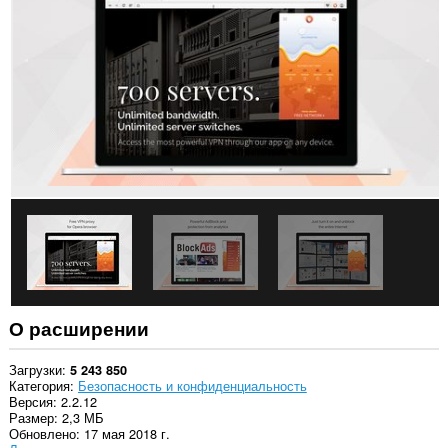
на
всех
сайтах.
У
этого
расширения
есть
доступ
к
вашим
данным
на
некоторых
сайтах.
Это
расширение
управляет
вашими
расширениями.
О расширении
У
этого
Загрузки
5 243 850
расширения
Категория
Безопасность и конфиденциальность
есть
Версия
2.2.12
доступ
Размер
2,3 МБ
к
Обновлено
17 мая 2018 г.