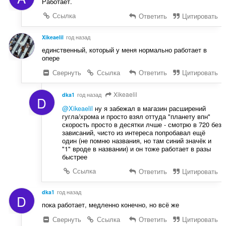
Работает.
Ссылка
Ответить
Цитировать
Xikeaelil
год назад
единственный, который у меня нормально работает в
опере
Свернуть
Ссылка
Ответить
Цитировать
Xikeaelil
dka1
год назад
D
@Xikeaelil
ну я забежал в магазин расширений
гугла/хрома и просто взял оттуда "планету впн"
скорость просто в десятки лчше - смотрю в 720 без
зависаний, чисто из интереса попробавал ещё
один (не помню названия, но там синий значёк и
"1" вроде в названии) и он тоже работает в разы
быстрее
Ссылка
Ответить
Цитировать
dka1
год назад
D
пока работает, медленно конечно, но всё же
Свернуть
Ссылка
Ответить
Цитировать