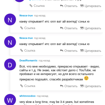
Ссылка
Ответить
Цитировать
Nesca-true
год назад
N
канву открывает! итс олл ват ай вонтед! сэньк ю
Ссылка
Ответить
Цитировать
Nesca-true
год назад
N
канву открывает! итс олл ват ай вонтед! сэньк ю
Ссылка
Ответить
Цитировать
DeadRomantic
год назад
D
Всё, что мне необходимо, прекрасно открывает - видео,
сайты и т.д. Не знаю, как обстоит дело с YouTube, не
пробовал и не интересует, но для всего остального
прекрасно подошёл, спасибо разработчикам
Ссылка
Ответить
Цитировать
whitevoodoo
год назад
W
very slow a long time, may be 3-4 years, but sometimes