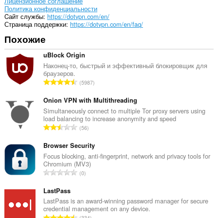
настройкам
Лицензионное соглашение
прокси-
Политика конфиденциальности
сервера.
Cайт службы
https://dotvpn.com/en/
Страница поддержки
https://dotvpn.com/en/faq/
Похожие
uBlock Origin
Наконец-то, быстрый и эффективный блокировщик для
браузеров.
В
5987
с
е
Onion VPN with Multithreading
г
Simultaneously connect to multiple Tor proxy servers using
load balancing to increase anonymity and speed
о
В
56
о
с
ц
е
Browser Security
е
г
Focus blocking, anti-fingerprint, network and privacy tools for
н
Chromium (MV3)
о
о
В
0
о
к
с
ц
:
е
LastPass
е
г
LastPass is an award-winning password manager for secure
н
credential management on any device.
о
о
В
334