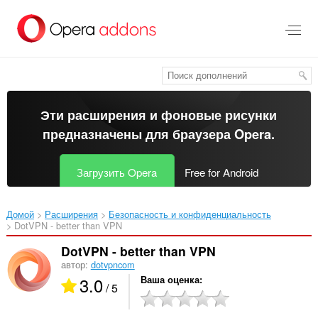
Пропустить
и
перейти
далее
Эти расширения и фоновые рисунки
предназначены для
браузера Opera
.
Загрузить Opera
Free for Android
Домой
Расширения
Безопасность и конфиденциальность
DotVPN - better than VPN‎
DotVPN - better than VPN
автор:
dotvpncom
3.0
Ваша оценка
/ 5