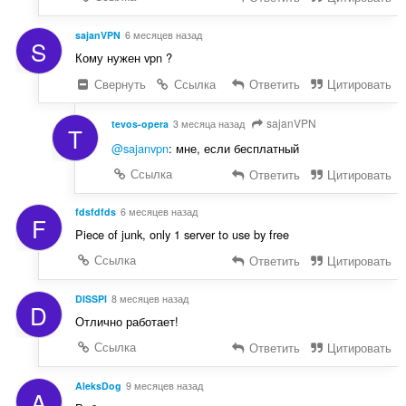
sajanVPN
6 месяцев назад
S
Кому нужен vpn ?
Свернуть
Ссылка
Ответить
Цитировать
sajanVPN
tevos-opera
3 месяца назад
T
@sajanvpn
: мне, если бесплатный
Ссылка
Ответить
Цитировать
fdsfdfds
6 месяцев назад
F
Piece of junk, only 1 server to use by free
Ссылка
Ответить
Цитировать
DISSPI
8 месяцев назад
D
Отлично работает!
Ссылка
Ответить
Цитировать
AleksDog
9 месяцев назад
A