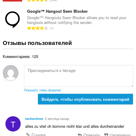
о
к
с
ц
:
е
Google™ Hangout Seen Blocker
е
г
Google™ Hangouts Seen Blocker allows you to read your
н
hangouts without notifying the sender.
о
о
В
1
о
к
с
ц
:
е
Отзывы пользователей
е
г
н
о
о
Комментариев: 125
о
к
ц
:
е
н
о
к
Показать темы форума
:
Войдите, чтобы опубликовать комментарий
tschochner
2 месяца назад
T
alles zu viiel ch komme nicht klar und alles durcheinander
Ссылка
Ответить
Цитировать