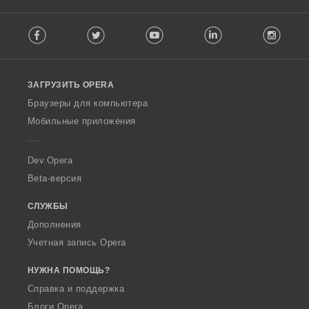
о
о
о
о
к
к
к
к
F
:
:
:
:
Facebook
Twitter
Youtube
LinkedIn
Instag
o
l
l
o
ЗАГРУЗИТЬ OPERA
w
O
Браузеры для компьютера
p
Мобильные приложения
e
r
a
Dev.Opera
Beta-версия
СЛУЖБЫ
Дополнения
Учетная запись Opera
НУЖНА ПОМОЩЬ?
Справка и поддержка
Блоги Opera