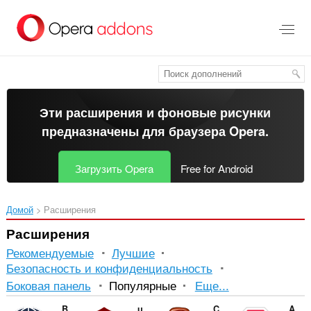
Пропустить
и
перейти
далее
Эти расширения и фоновые рисунки
предназначены для
браузера Opera
.
Загрузить Opera
Free for Android
Домой
Расширения
Расширения
Рекомендуемые
Лучшие
Безопасность и конфиденциальность
Сортировка
Боковая панель
Популярные
Еще...
и
Browsec VPN
uBlock Origin
CryptoPro Extension for CAdES Browser Plug-in
Adblock Plus