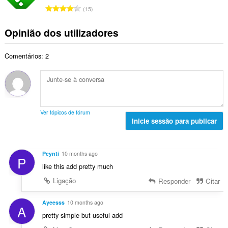
r
a
a
N
v
15
o
ç
l
ú
a
t
õ
d
m
l
Opinião dos utilizadores
o
e
e
e
i
t
s
a
r
a
a
:
v
Comentários: 2
o
ç
l
a
t
õ
d
l
o
e
e
i
t
s
a
a
a
:
v
ç
l
a
Ver tópicos de fórum
õ
d
Inicie sessão para publicar
l
e
e
i
s
a
a
:
v
ç
Peynti
10 months ago
P
a
õ
like this add pretty much
l
e
i
Ligação
Responder
Citar
s
a
:
ç
Ayeesss
10 months ago
A
õ
pretty simple but useful add
e