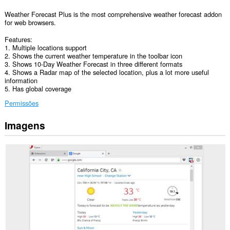
Weather Forecast Plus is the most comprehensive weather forecast addon
for web browsers.
Features:
1. Multiple locations support
2. Shows the current weather temperature in the toolbar icon
3. Shows 10-Day Weather Forecast in three different formats
4. Shows a Radar map of the selected location, plus a lot more useful
information
5. Has global coverage
Permissões
Imagens
Esta
extensão
pode
aceder
aos
seus
dados
em
alguns
sítios.