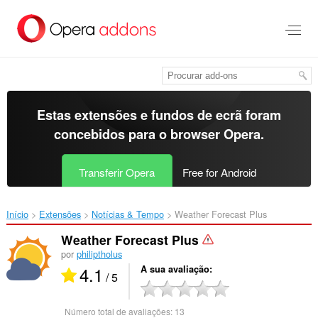
Saltar
para
o
conteúdo
principal
Estas extensões e fundos de ecrã foram
concebidos para o
browser Opera
.
Transferir Opera
Free for Android
Início
Extensões
Notícias & Tempo
Weather Forecast Plus‎
Weather Forecast Plus
por
philiptholus
4.1
A sua avaliação
/ 5
Número total de avaliações:
13