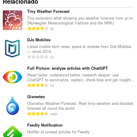
Relacionado
Tiny Weather Forecast
Tiny extension what showing you weather forecast from yr.no
(Norwegian Meteorological Institute and the NRK)
N
8
ú
m
DJs Mobiles
e
Latest mobile tech news, specs & reviews from DJs Mobiles
— since 2010.
r
N
0
o
ú
t
m
Full Picture: analyze articles with ChatGPT
o
e
Read faster, understand better, research deeper: use
t
ChatGPT to summarize, explain, check bias and get insight...
r
a
N
9
o
l
ú
t
d
m
Gismeteo
o
e
e
Gismeteo Weather Forecast. Real time weather and detailed
t
a
forecast all round the world
r
a
N
v
460
o
l
ú
a
t
d
m
Feedly Notification
l
o
e
e
i
Notifier of unread articles for Feedly.
t
a