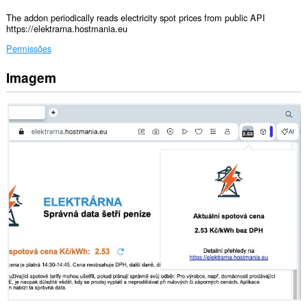
The addon periodically reads electricity spot prices from public API
https://elektrarna.hostmania.eu
Permissões
Imagem
Esta
extensão
pode
aceder
aos
seus
dados
em
alguns
sítios.