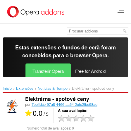
Saltar
para
o
conteúdo
principal
Estas extensões e fundos de ecrã foram
concebidos para o
browser Opera
.
Transferir Opera
Free for Android
Início
Extensões
Notícias & Tempo
Elektrárna - spotové ceny‎
Elektrárna - spotové ceny
por
7eeffdcb-97a8-4466-aa64-2efc2fbe98ae
0.0
A sua avaliação
/ 5
Número total de avaliações:
0