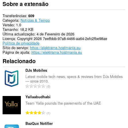
Sobre a extensão
Transferências
609
Categoria
Notícias & Tempo
Versão
1.0
Tamanho
18,2 KB
Última actualização
4 de Fevereiro de 2026
Licença
Copyright 2026 7eeffdcb-97a8-4466-aa64-2efc2fbe98ae
Política de privacidade
Sítio do serviço
https://elektrarna.hostmania.eu
Página de ajuda
https://elektrarna.hostmania.eu
Relacionado
DJs Mobiles
Latest mobile tech news, specs & reviews from DJs Mobiles
— since 2010.
N
0
ú
m
Yallaabudhabi
e
Team Yalla pounds the pavements of the UAE
r
N
1
o
ú
t
m
BazQux Notifier
o