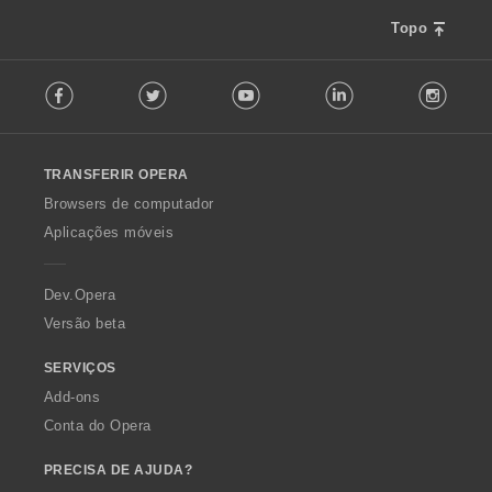
Topo
F
Facebook
Twitter
Youtube
LinkedIn
Instag
o
l
l
o
TRANSFERIR OPERA
w
O
Browsers de computador
p
Aplicações móveis
e
r
a
Dev.Opera
Versão beta
SERVIÇOS
Add-ons
Conta do Opera
PRECISA DE AJUDA?