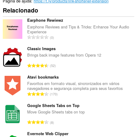
Página de ajuda
https://t.ly/products/link-shortener-extension
Relacionado
Earphone Rewiewz
Earphone Reviews and Tips & Tricks: Enhance Your Audio
Experience
N
0
ú
m
Classic Images
e
Brings back image features from Opera 12
r
N
52
o
ú
t
m
Atavi bookmarks
o
e
Favoritos em formato visual, sincronizados em vários
t
navegadores e segurança completa para seus favoritos
r
a
N
170
o
l
ú
t
d
m
Google Sheets Tabs on Top
o
e
e
Move Google Sheets tabs on top
t
a
r
a
N
v
8
o
l
ú
a
t
d
m
Evernote Web Clipper
l
o