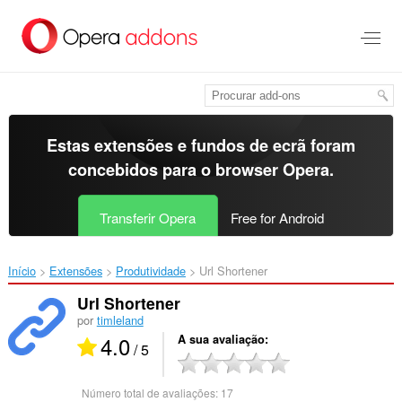
Saltar
para
o
conteúdo
principal
Estas extensões e fundos de ecrã foram
concebidos para o
browser Opera
.
Transferir Opera
Free for Android
Início
Extensões
Produtividade
Url Shortener‎
Url Shortener
por
timleland
4.0
A sua avaliação
/ 5
Número total de avaliações:
17