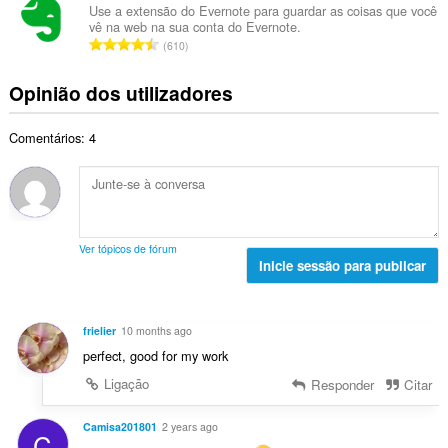
e
e
i
Use a extensão do Evernote para guardar as coisas que você
t
a
vê na web na sua conta do Evernote.
r
a
a
N
v
610
o
ç
l
ú
a
t
õ
d
m
l
Opinião dos utilizadores
o
e
e
e
i
t
s
a
r
a
a
:
v
Comentários: 4
o
ç
l
a
t
õ
d
l
o
e
e
i
t
s
a
a
a
:
v
ç
l
a
Ver tópicos de fórum
õ
d
Inicie sessão para publicar
l
e
e
i
s
a
a
:
v
ç
frielier
10 months ago
a
õ
perfect, good for my work
l
e
i
Ligação
Responder
Citar
s
a
:
ç
Camisa201801
2 years ago
C
õ