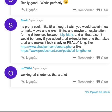
Really good!! Works perfectly
e
s
Ligação
Responder
Citar
:
Shuit
5 years ago
S
its pretty cool, i like it! although, i wish you would explain how
to make views and clicks infinite, and maybe an explanation
for the differences between
t.ly
,
bit.ly
, and all that. also, it
would be funny if you added a url extender too, one that takes
a url and makes it look shady or REALLY long, like
http://www.shadyurl.com/create.php
or like
https://www.producthunt.com/posts/url-lengthener
Ligação
Responder
Citar
oo75894
5 years ago
O
working url shortener. thanx a lot
Ligação
Responder
Citar
Ver tópicos de fórum