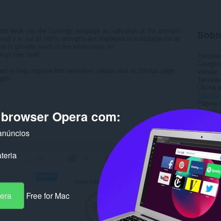
dds back into the Duolingo webpage an indication of the strength
Sobr
ning (i.e. not at 100% strength) are displayed in a clickable list at
ned to provide much of the information on
go tree itself.
Transfer
Categor
t to help improve this extension, please visit its GitHub page:
Versão
gth
Tamanh
Última a
Licença
Página 
Página d
o browser Opera com:
Rela
anúncios
teria
pera
Free for Mac