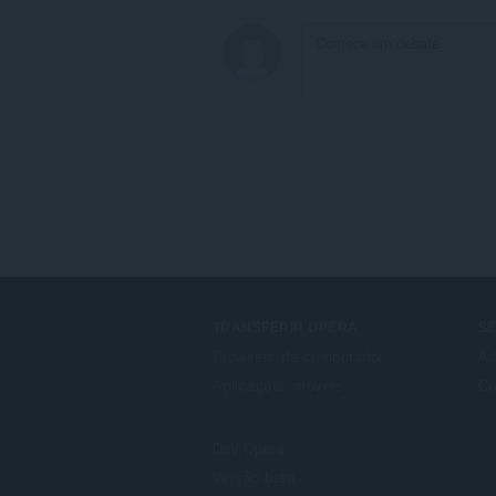
TRANSFERIR OPERA
S
Browsers de computador
Ad
Aplicações móveis
Co
Dev.Opera
Versão beta