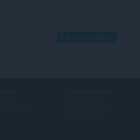
Inicie sessão para publicar
ERVIÇOS
PRECISA DE AJUDA?
d-ons
Ajuda e suporte
nta do Opera
Blogues do Opera
Fóruns do Opera