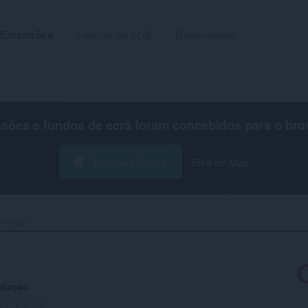
Extensões
Fundos de ecrã
Desenvolver
nsões e fundos de ecrã foram concebidos para o
bro
Transferir Opera
Free for Mac
trength‎
aliação